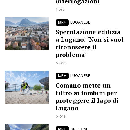
interrogazioni
1 ora
laR+
LUGANESE
Speculazione edilizia
a Lugano: ‘Non si vuol
riconoscere il
problema’
5 ore
laR+
LUGANESE
Comano mette un
filtro ai tombini per
proteggere il lago di
Lugano
5 ore
laR+
GRIGIONI