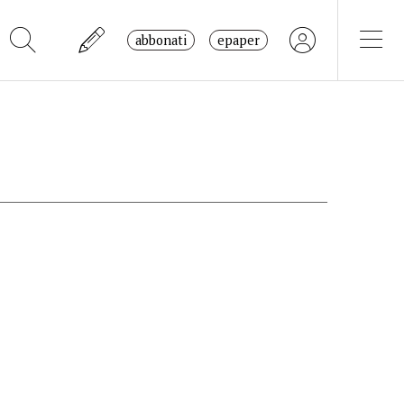
abbonati
epaper