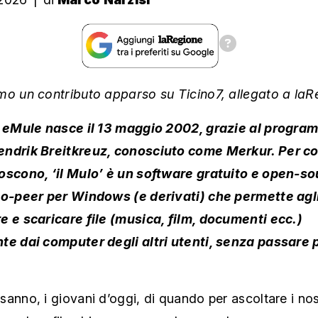
mo un contributo apparso su Ticino7, allegato a laR
o eMule nasce il 13 maggio 2002, grazie al progr
ndrik Breitkreuz, conosciuto come Merkur. Per co
oscono, ‘il Mulo’ è un software gratuito e open-so
to-peer per Windows (e derivati) che permette agli
e e scaricare file (musica, film, documenti ecc.)
te dai computer degli altri utenti, senza passare 
anno, i giovani d’oggi, di quando per ascoltare i nostr
 guardare film, bisognava guadagnarselo con ore e ore