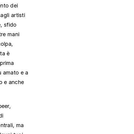
ento dei
gli artisti
, sfido
tre mani
colpa,
tta è
 prima
iù amato e a
vo e anche
peer,
di
ntrali, ma
lcuni tuoi