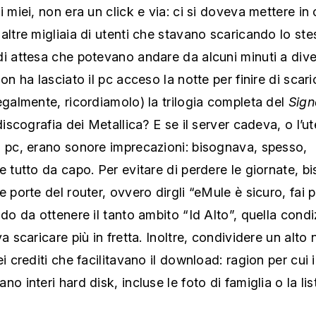
i miei, non era un click e via: ci si doveva mettere in
altre migliaia di utenti che stavano scaricando lo stes
i attesa che potevano andare da alcuni minuti a dive
non ha lasciato il pc acceso la notte per finire di scar
egalmente, ricordiamolo) la trilogia completa del
Sign
discografia dei Metallica? E se il server cadeva, o l’u
l pc, erano sonore imprecazioni: bisognava, spesso,
e tutto da capo. Per evitare di perdere le giornate, 
e porte del router, ovvero dirgli “eMule è sicuro, fai 
odo da ottenere il tanto ambito “Id Alto”, quella cond
va scaricare più in fretta. Inoltre, condividere un alto
ei crediti che facilitavano il download: ragion per cui i
no interi hard disk, incluse le foto di famiglia o la lis