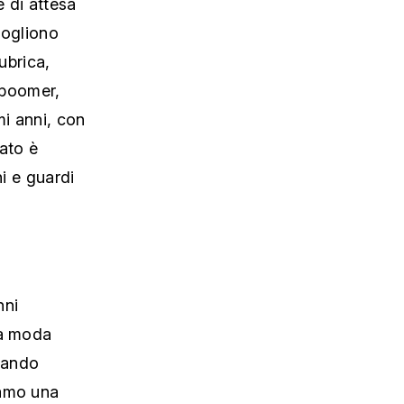
 vogliono
ubrica,
rboomer,
mi anni, con
iato è
ni e guardi
nni
la moda
quando
iamo una