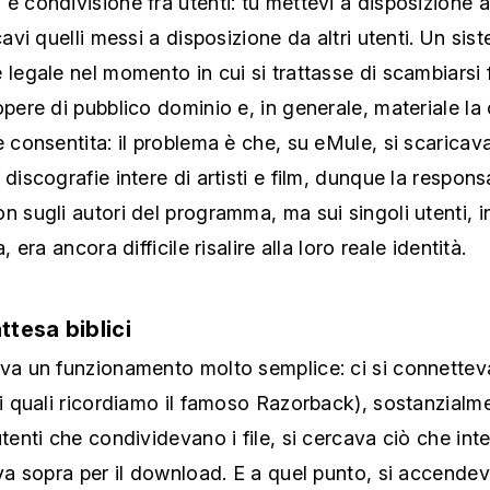
icavi quelli messi a disposizione da altri utenti. Un sis
 legale nel momento in cui si trattasse di scambiarsi f
opere di pubblico dominio e, in generale, materiale la 
è consentita: il problema è che, su eMule, si scaricav
 discografie intere di artisti e film, dunque la responsa
n sugli autori del programma, ma sui singoli utenti, i
a, era ancora difficile risalire alla loro reale identità.
ttesa biblici
eva un funzionamento molto semplice: ci si connettev
 i quali ricordiamo il famoso Razorback), sostanzialm
utenti che condividevano i file, si cercava ciò che int
ava sopra per il download. E a quel punto, si accende