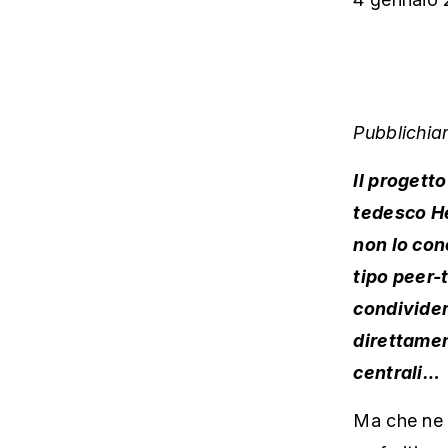
Pubblichia
Il progett
tedesco He
non lo con
tipo peer-
condivider
direttamen
centrali…
Ma che ne s
preferiti o