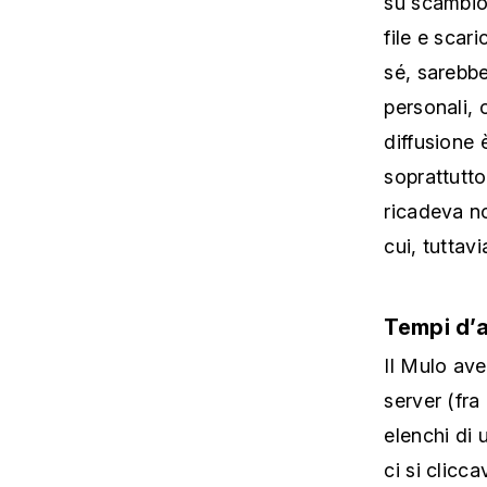
file e scar
sé, sarebbe
personali, 
diffusione 
soprattutto
ricadeva no
cui, tuttavi
Tempi d’a
Il Mulo av
server (fra
elenchi di 
ci si clicc