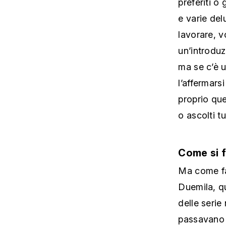
e varie del
lavorare, v
un’introdu
ma se c’è u
l’affermars
proprio que
o ascolti t
Come si 
Ma come fa
Duemila, qu
delle serie
passavano 