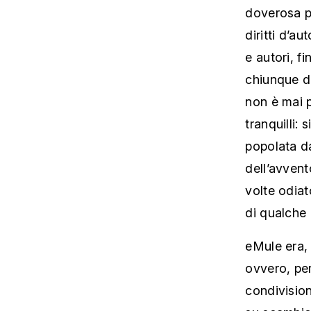
doverosa p
diritti d’a
e autori, f
chiunque di
non è mai p
tranquilli:
popolata d
dell’avvent
volte odiat
di qualche 
eMule era, 
ovvero, pe
condivision
su scambio 