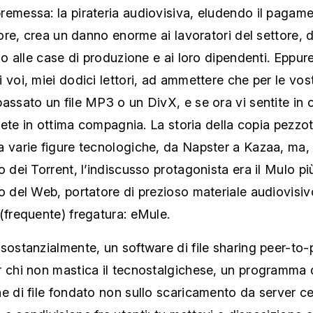
remessa: la pirateria audiovisiva, eludendo il pagam
utore, crea un danno enorme ai lavoratori del settore, da
ino alle case di produzione e ai loro dipendenti. Eppure
 voi, miei dodici lettori, ad ammettere che per le vos
assato un file MP3 o un DivX, e se ora vi sentite in 
 siete in ottima compagnia. La storia della copia pezzo
a varie figure tecnologiche, da Napster a Kazaa, ma,
o dei Torrent, l’indiscusso protagonista era il Mulo p
o del Web, portatore di prezioso materiale audiovisi
(frequente) fregatura: eMule.
sostanzialmente, un software di file sharing peer-to-
r chi non mastica il tecnostalgichese, un programma 
e di file fondato non sullo scaricamento da server ce
e condivisione fra utenti: tu mettevi a disposizione a