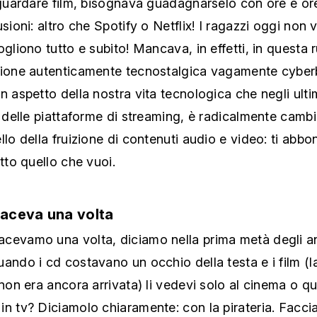
usioni: altro che Spotify o Netflix! I ragazzi oggi non
ogliono tutto e subito! Mancava, in effetti, in questa r
zione autenticamente tecnostalgica vagamente cybe
n aspetto della nostra vita tecnologica che negli ulti
i delle piattaforme di streaming, è radicalmente camb
llo della fruizione di contenuti audio e video: ti abbo
utto quello che vuoi.
faceva una volta
cevamo una volta, diciamo nella prima metà degli a
ando i cd costavano un occhio della testa e i film (
 non era ancora arrivata) li vedevi solo al cinema o 
in tv? Diciamolo chiaramente: con la pirateria. Facc