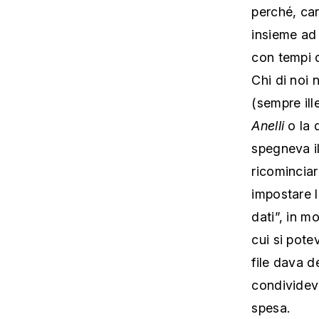
perché, car
insieme ad 
con tempi d
Chi di noi 
(sempre ill
Anelli
o la 
spegneva i
ricominciar
impostare l
dati”, in m
cui si pote
file dava d
condivideva
spesa.