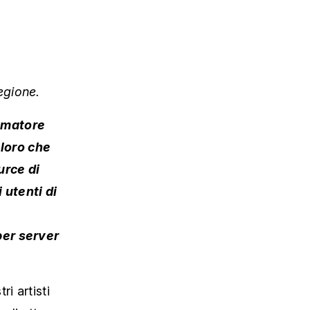
egione.
ammatore
loro che
urce di
 utenti di
per server
i artisti
 di attesa