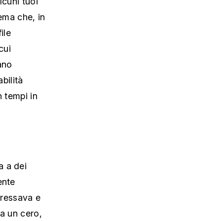
tema che, in
ile
cui
ano
bilità
n tempi in
a a dei
ente
eressava e
va un cero,