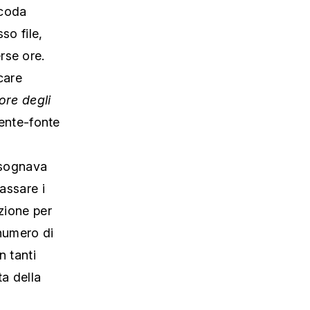
 coda
so file,
rse ore.
icare
ore degli
tente-fonte
bisognava
passare i
izione per
 numero di
n tanti
ta della