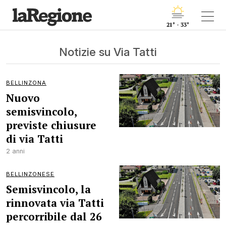
21° - 33°
Notizie su Via Tatti
BELLINZONA
Nuovo
semisvincolo,
previste chiusure
di via Tatti
2 anni
BELLINZONESE
Semisvincolo, la
rinnovata via Tatti
percorribile dal 26