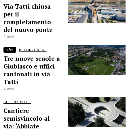
Via Tatti chiusa
per il
completamento
del nuovo ponte
2 anni
laR+
BELLINZONESE
Tre nuove scuole a
Giubiasco e uffici
cantonali in via
Tatti
4 anni
BELLINZONESE
Cantiere
semisvincolo al
via: ‘Abbiate