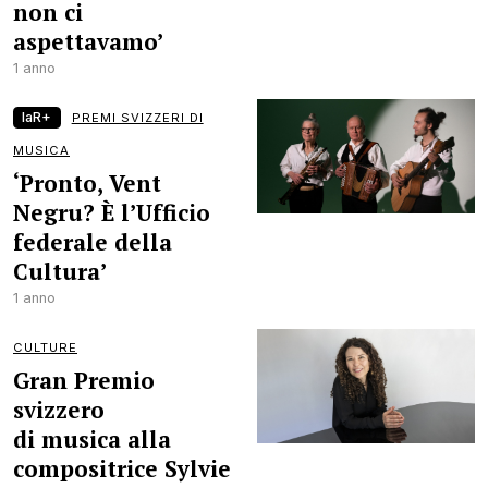
non ci
aspettavamo’
1 anno
laR+
PREMI SVIZZERI DI
MUSICA
‘Pronto, Vent
Negru? È l’Ufficio
federale della
Cultura’
1 anno
CULTURE
Gran Premio
svizzero
di musica alla
compositrice Sylvie