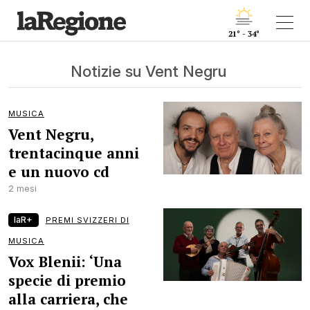
21° - 34°
Notizie su Vent Negru
MUSICA
Vent Negru,
trentacinque anni
e un nuovo cd
2 mesi
laR+
PREMI SVIZZERI DI
MUSICA
Vox Blenii: ‘Una
specie di premio
alla carriera, che