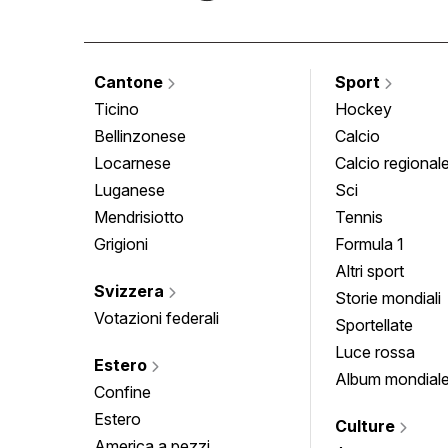
Cantone
Sport
Ticino
Hockey
Bellinzonese
Calcio
Locarnese
Calcio regional
Luganese
Sci
Mendrisiotto
Tennis
Grigioni
Formula 1
Altri sport
Svizzera
Storie mondiali
Votazioni federali
Sportellate
Luce rossa
Estero
Album mondial
Confine
Estero
Culture
America a pezzi