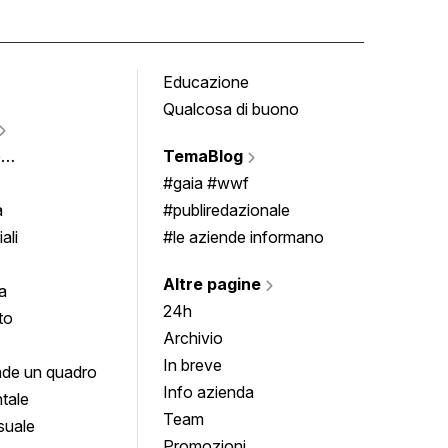
Educazione
Tomb
Qualcosa di buono
Fumet
Vigne
e
TemaBlog
Scrivi
imenti
#gaia #wwf
a
#publiredazionale
ali
#le aziende informano
Altre pagine
a
24h
to
Archivio
In breve
de un quadro
Info azienda
tale
Team
suale
Promozioni