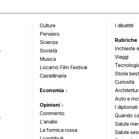
Culture
I dibattiti
Pensiero
Rubriche
Scienze
Inchieste 
e
Società
approfond
Viaggi
Musica
Tecnologi
Locarno Film Festival
Storie besti
Castellinaria
Curiosità
Economia
Architettur
Auto e mo
Opinioni
I diplomati
Commento
Quando ca
e
L'analisi
Salute men
La formica rossa
Salute ses
I contributi