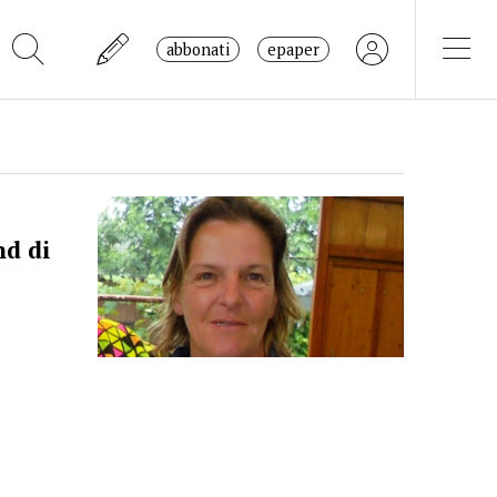
abbonati
epaper
nd di