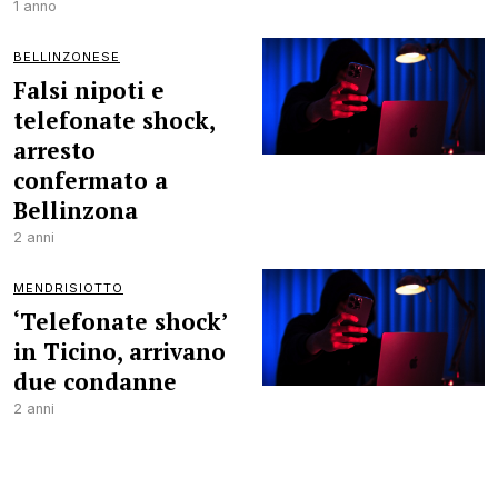
1 anno
BELLINZONESE
Falsi nipoti e
telefonate shock,
arresto
confermato a
Bellinzona
2 anni
MENDRISIOTTO
‘Telefonate shock’
in Ticino, arrivano
due condanne
2 anni