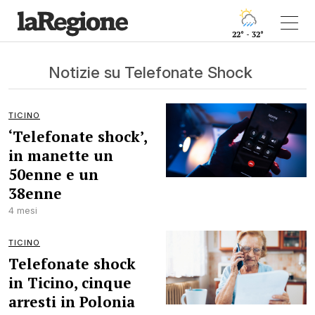
22° - 32°
Notizie su Telefonate Shock
TICINO
‘Telefonate shock’,
in manette un
50enne e un
38enne
4 mesi
TICINO
Telefonate shock
in Ticino, cinque
arresti in Polonia