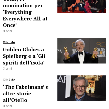
nomination per
‘Everything
Everywhere All at
Once’
3 anni
CINEMA
Golden Globes a
Spielberg e a ‘Gli
spiriti dell’isola’
3 anni
CINEMA
‘The Fabelmans’ e
altre storie
all’Otello
3 anni