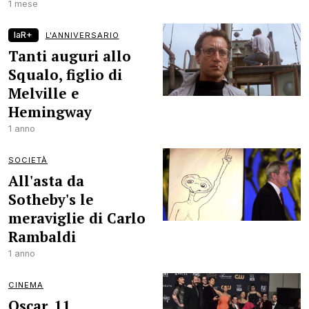
1 mese
laR+
L'ANNIVERSARIO
Tanti auguri allo
Squalo, figlio di
Melville e
Hemingway
1 anno
SOCIETÀ
All'asta da
Sotheby's le
meraviglie di Carlo
Rambaldi
1 anno
CINEMA
Oscar, 11