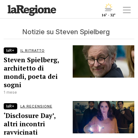
16° - 32°
Notizie su Steven Spielberg
laR+
IL RITRATTO
Steven Spielberg,
architetto di
mondi, poeta dei
sogni
1 mese
laR+
LA RECENSIONE
‘Disclosure Day’,
altri incontri
ravvicinati