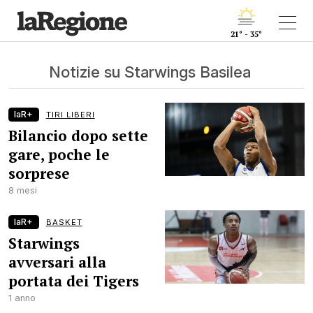
21° - 35°
Notizie su Starwings Basilea
laR+
TIRI LIBERI
Bilancio dopo sette
gare, poche le
sorprese
8 mesi
laR+
BASKET
Starwings
avversari alla
portata dei Tigers
1 anno