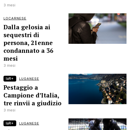
3 mesi
LOCARNESE
Dalla gelosia ai
sequestri di
persona, 21enne
condannato a 36
mesi
3 mesi
laR+
LUGANESE
Pestaggio a
Campione d’Italia,
tre rinvii a giudizio
3 mesi
laR+
LUGANESE