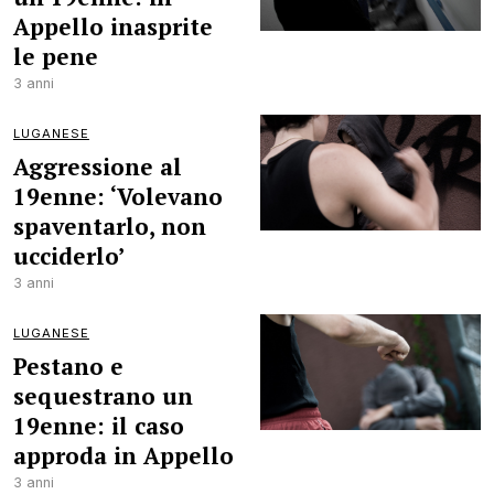
Appello inasprite
le pene
3 anni
LUGANESE
Aggressione al
19enne: ‘Volevano
spaventarlo, non
ucciderlo’
3 anni
LUGANESE
Pestano e
sequestrano un
19enne: il caso
approda in Appello
3 anni