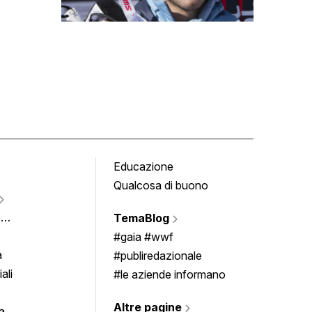
Educazione
Tomb
Qualcosa di buono
Fumet
Vigne
e
TemaBlog
Scrivi
imenti
#gaia #wwf
a
#publiredazionale
ali
#le aziende informano
Altre pagine
a