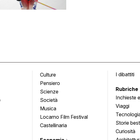
I dibattiti
Culture
Pensiero
Rubriche
Scienze
Inchieste 
e
Società
approfond
Viaggi
Musica
Tecnologi
Locarno Film Festival
Storie besti
Castellinaria
Curiosità
Architettur
Economia