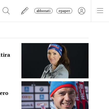
abbonati
epaper
itira
zero