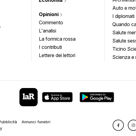
Auto e mo
Opinioni
I diplomati
Commento
Quando ca
e
L'analisi
Salute men
La formica rossa
Salute ses
I contributi
Ticino Sci
Lettere dei lettori
Scienza e 
Pubblicità
Annunci funebri
cy