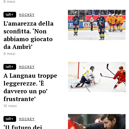
8 mesi
laR+
HOCKEY
L’amarezza della
sconfitta. ‘Non
abbiamo giocato
da Ambrì’
9 mesi
laR+
HOCKEY
A Langnau troppe
leggerezze. ‘È
davvero un po’
frustrante’
10 mesi
laR+
HOCKEY
‘Il futuro dei