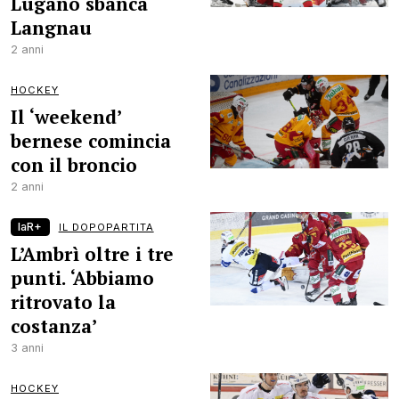
Lugano sbanca
Langnau
2 anni
HOCKEY
Il ‘weekend’
bernese comincia
con il broncio
2 anni
laR+
IL DOPOPARTITA
L’Ambrì oltre i tre
punti. ‘Abbiamo
ritrovato la
costanza’
3 anni
HOCKEY