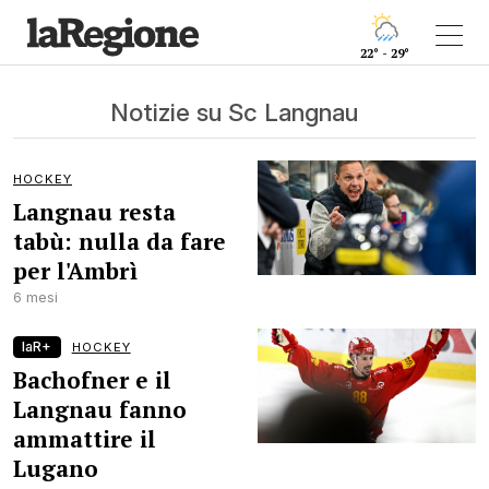
22° - 29°
Notizie su Sc Langnau
HOCKEY
Langnau resta
tabù: nulla da fare
per l'Ambrì
6 mesi
laR+
HOCKEY
Bachofner e il
Langnau fanno
ammattire il
Lugano