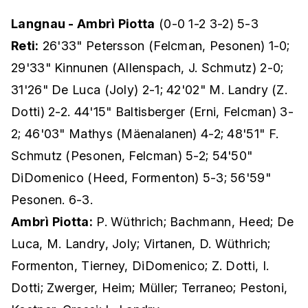
Langnau - Ambrì Piotta
(0-0 1-2 3-2) 5-3
Reti:
26'33" Petersson (Felcman, Pesonen) 1-0;
29'33" Kinnunen (Allenspach, J. Schmutz) 2-0;
31'26" De Luca (Joly) 2-1; 42'02" M. Landry (Z.
Dotti) 2-2. 44'15" Baltisberger (Erni, Felcman) 3-
2; 46'03" Mathys (Mäenalanen) 4-2; 48'51" F.
Schmutz (Pesonen, Felcman) 5-2; 54'50"
DiDomenico (Heed, Formenton) 5-3; 56'59"
Pesonen. 6-3.
Ambrì Piotta:
P. Wüthrich; Bachmann, Heed; De
Luca, M. Landry, Joly; Virtanen, D. Wüthrich;
Formenton, Tierney, DiDomenico; Z. Dotti, I.
Dotti; Zwerger, Heim; Müller; Terraneo; Pestoni,