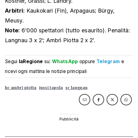
Kostner, Grassi; L. Landry.
Arbitri:
Kaukokari (Fin), Arpagaus; Bürgy,
Meusy.
Note:
6'000 spettatori (tutto esaurito). Penalità:
Langnau 3 x 2‘; Ambrì Piotta 2 x 2’.
Segui
laRegione
su:
WhatsApp
oppure
Telegram
e
ricevi ogni mattina le notizie principali
hc ambrì piotta
jussi tapola
sc langnau