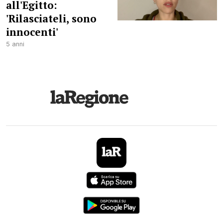
all'Egitto:
'Rilasciateli, sono
innocenti'
5 anni