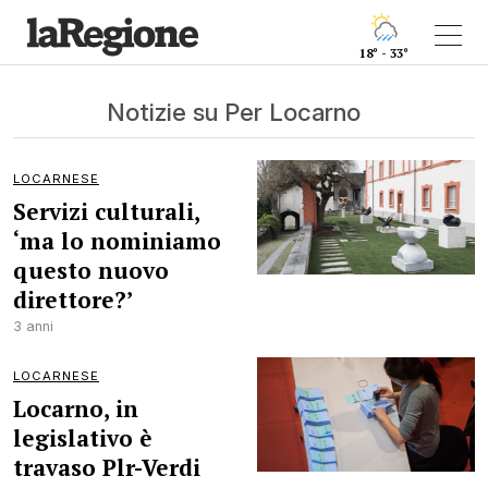
18° - 33°
Notizie su Per Locarno
LOCARNESE
Servizi culturali,
‘ma lo nominiamo
questo nuovo
direttore?’
3 anni
LOCARNESE
Locarno, in
legislativo è
travaso Plr-Verdi