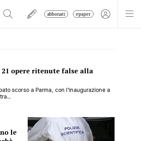
abbonati
epaper
21 opere ritenute false alla
abato scorso a Parma, con l'inaugurazione a
ra...
no le