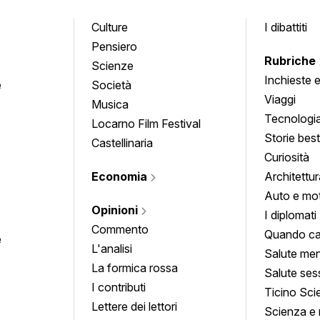
Culture
I dibattiti
Pensiero
Rubriche
Scienze
Inchieste 
e
Società
approfond
Viaggi
Musica
Tecnologi
Locarno Film Festival
Storie besti
Castellinaria
Curiosità
Economia
Architettur
Auto e mo
Opinioni
I diplomati
Commento
Quando ca
e
L'analisi
Salute men
La formica rossa
Salute ses
I contributi
Ticino Sci
Lettere dei lettori
Scienza e 