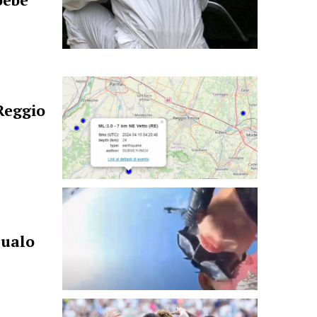
bebè
Reggio
qualo