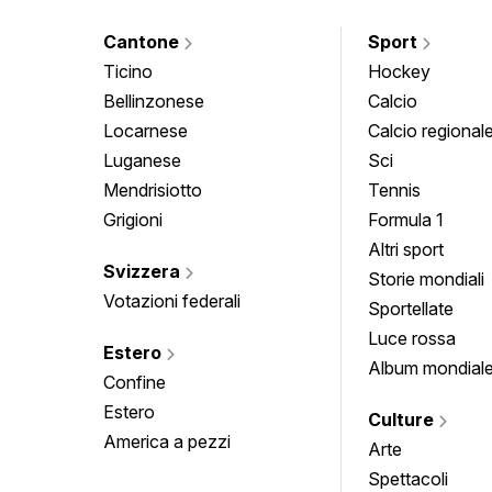
Cantone
Sport
Ticino
Hockey
Bellinzonese
Calcio
Locarnese
Calcio regional
Luganese
Sci
Mendrisiotto
Tennis
Grigioni
Formula 1
Altri sport
Svizzera
Storie mondiali
Votazioni federali
Sportellate
Luce rossa
Estero
Album mondial
Confine
Estero
Culture
America a pezzi
Arte
Spettacoli