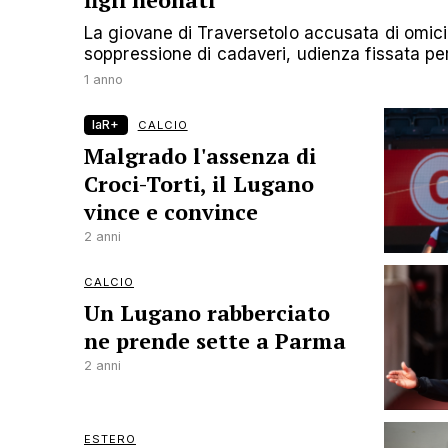
figli neonati
La giovane di Traversetolo accusata di omic
soppressione di cadaveri, udienza fissata per
1 anno
laR+
CALCIO
Malgrado l'assenza di
Croci-Torti, il Lugano
vince e convince
2 anni
CALCIO
Un Lugano rabberciato
ne prende sette a Parma
2 anni
ESTERO