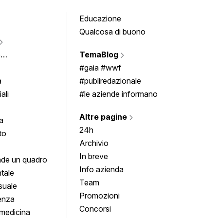
Educazione
Tomb
Qualcosa di buono
Fumet
Vigne
e
TemaBlog
Scrivi
imenti
#gaia #wwf
a
#publiredazionale
ali
#le aziende informano
Altre pagine
a
24h
to
Archivio
In breve
de un quadro
Info azienda
tale
Team
suale
Promozioni
enza
Concorsi
medicina