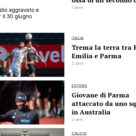
ossa di un secondo 
1 anno
idio aggravato e
 il 30 giugno
ITALIA
Trema la terra tra 
Emilia e Parma
2 anni
ESTERO
Giovane di Parma
attaccato da uno s
in Australia
2 anni
CALCIO