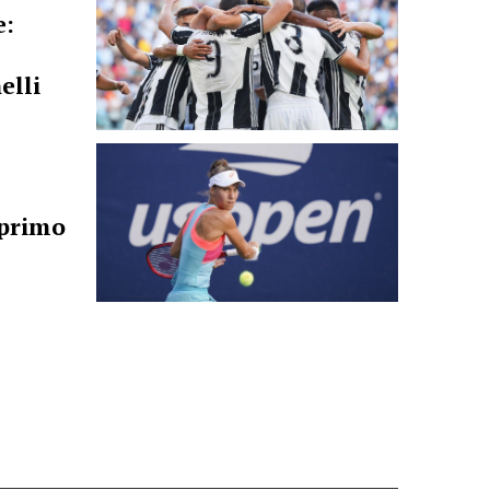
e:
elli
 primo