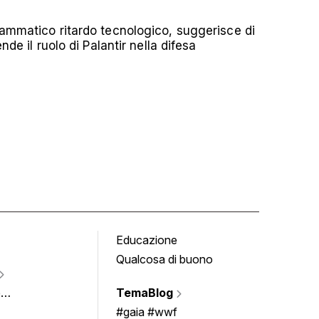
rammatico ritardo tecnologico, suggerisce di
nde il ruolo di Palantir nella difesa
Educazione
Tomb
Qualcosa di buono
Fumet
Vigne
e
TemaBlog
Scrivi
imenti
#gaia #wwf