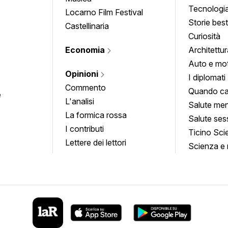
Tecnologi
Locarno Film Festival
Storie besti
Castellinaria
Curiosità
Economia
Architettur
Auto e mo
Opinioni
I diplomati
Commento
Quando ca
e
L'analisi
Salute men
La formica rossa
Salute ses
I contributi
Ticino Sci
Lettere dei lettori
Scienza e 