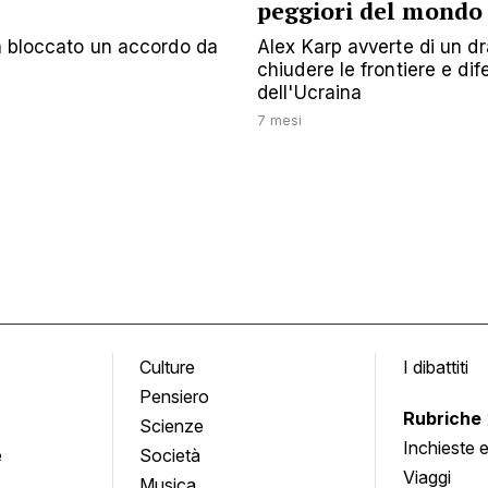
peggiori del mondo
ha bloccato un accordo da
Alex Karp avverte di un d
chiudere le frontiere e dife
dell'Ucraina
7 mesi
Culture
I dibattiti
Pensiero
Rubriche
Scienze
Inchieste 
e
Società
approfond
Viaggi
Musica