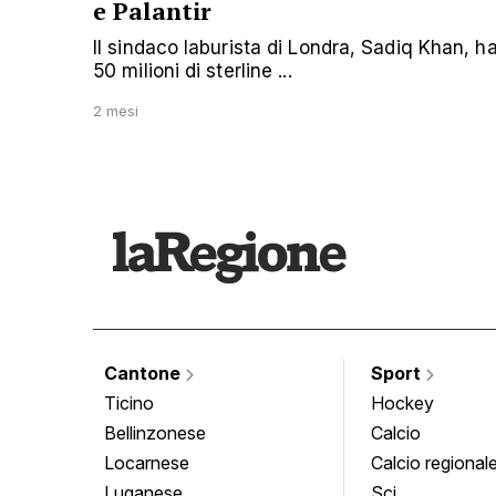
e Palantir
Il sindaco laburista di Londra, Sadiq Khan, 
50 milioni di sterline ...
2 mesi
Cantone
Sport
Ticino
Hockey
Bellinzonese
Calcio
Locarnese
Calcio regional
Luganese
Sci