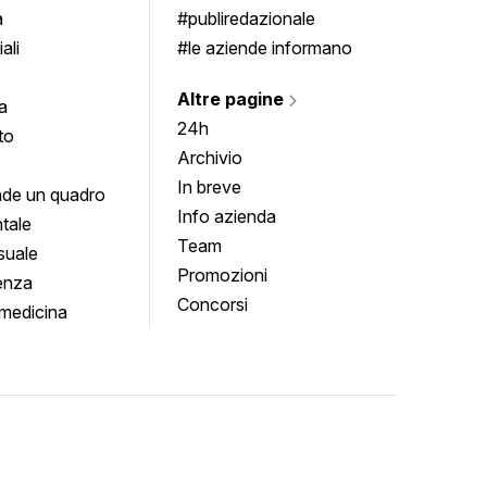
a
#publiredazionale
ali
#le aziende informano
Altre pagine
a
24h
to
Archivio
In breve
de un quadro
Info azienda
tale
Team
suale
Promozioni
enza
Concorsi
medicina