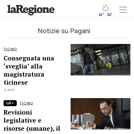
21° - 32°
Notizie su Pagani
TICINO
Consegnata una
‘sveglia’ alla
magistratura
ticinese
2 anni
laR+
TICINO
Revisioni
legislative e
risorse (umane), il