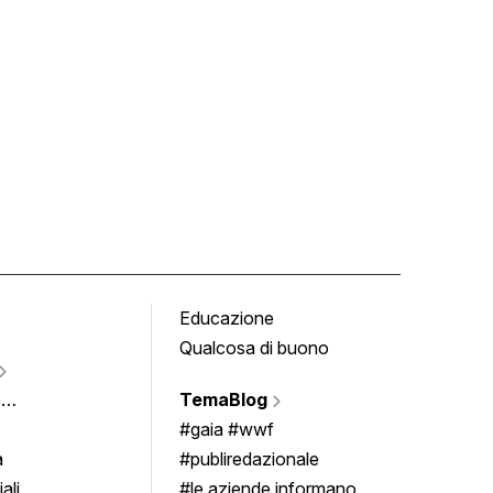
Educazione
Tomb
Qualcosa di buono
Fumet
Vigne
e
TemaBlog
Scrivi
imenti
#gaia #wwf
a
#publiredazionale
ali
#le aziende informano