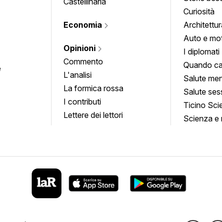
Castellinaria
Curiosità
Economia
Architettur
Auto e mo
Opinioni
I diplomati
Commento
Quando ca
e
L'analisi
Salute men
La formica rossa
Salute ses
I contributi
Ticino Sci
Lettere dei lettori
Scienza e 