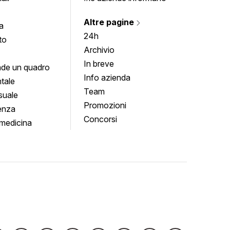
Altre pagine
a
24h
to
Archivio
In breve
de un quadro
Info azienda
tale
Team
suale
Promozioni
enza
Concorsi
medicina