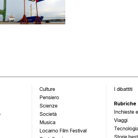
Culture
I dibattiti
Pensiero
Rubriche
Scienze
Inchieste 
e
Società
approfond
Viaggi
Musica
Tecnologi
Locarno Film Festival
Storie besti