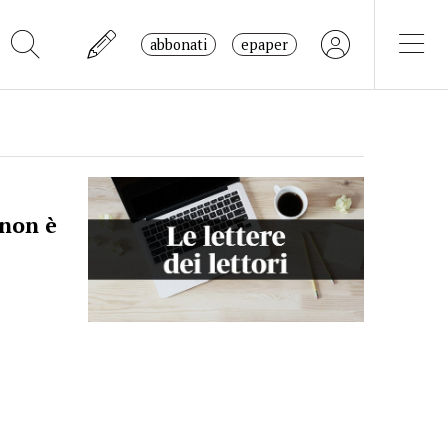
abbonati
epaper
 non è