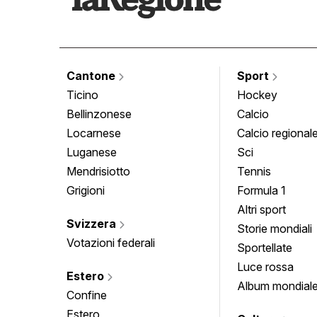
Cantone
Sport
Ticino
Hockey
Bellinzonese
Calcio
Locarnese
Calcio regional
Luganese
Sci
Mendrisiotto
Tennis
Grigioni
Formula 1
Altri sport
Svizzera
Storie mondiali
Votazioni federali
Sportellate
Luce rossa
Estero
Album mondial
Confine
Estero