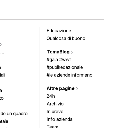
Educazione
Tomb
Qualcosa di buono
Fumet
Vigne
e
TemaBlog
Scrivi
imenti
#gaia #wwf
a
#publiredazionale
ali
#le aziende informano
Altre pagine
a
24h
to
Archivio
In breve
de un quadro
Info azienda
tale
Team