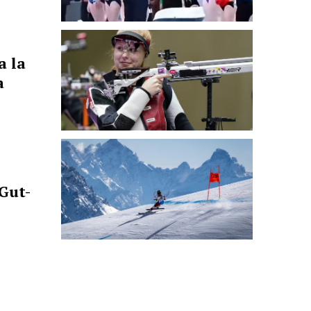
a la
a
Gut-