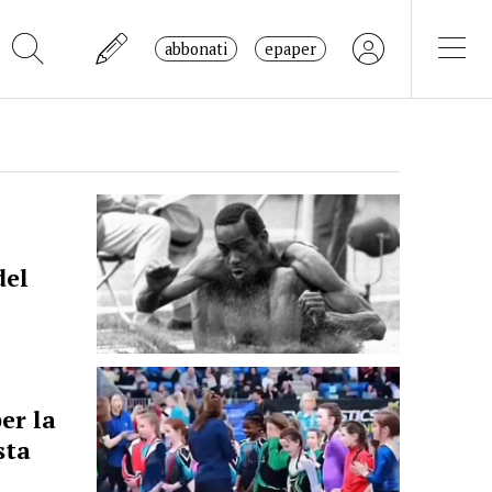
abbonati
epaper
del
er la
sta