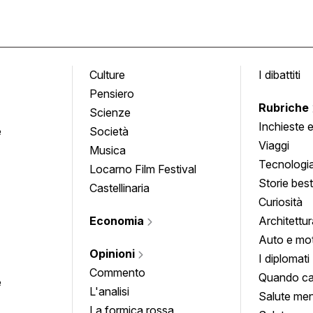
Culture
I dibattiti
Pensiero
Rubriche
Scienze
Inchieste 
e
Società
approfond
Viaggi
Musica
Tecnologi
Locarno Film Festival
Storie besti
Castellinaria
Curiosità
Economia
Architettur
Auto e mo
Opinioni
I diplomati
Commento
Quando ca
e
L'analisi
Salute men
La formica rossa