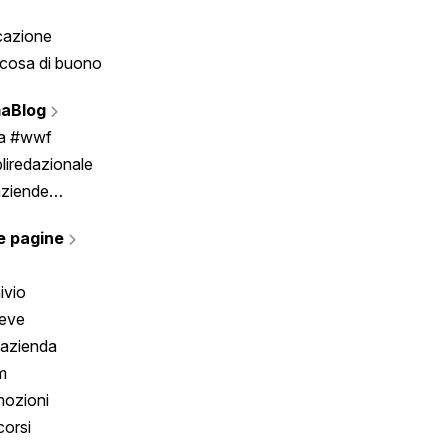
cazione
Tombola
cosa di buono
Fumetto
Vignette
aBlog
Scrivici
ia #wwf
liredazionale
aziende
rmano
e pagine
ivio
reve
 azienda
m
ozioni
orsi