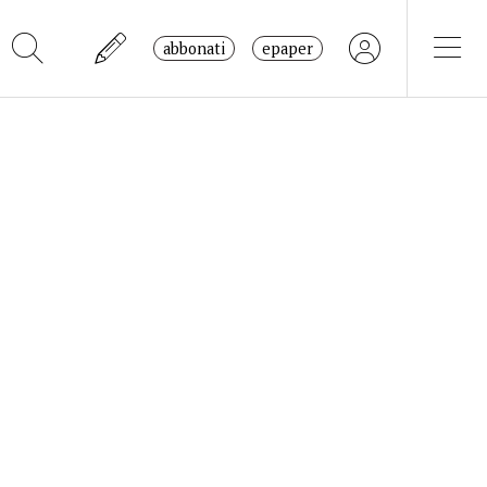
abbonati
epaper