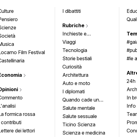
Culture
I dibattiti
Edu
Pensiero
Qual
Rubriche
Scienze
Inchieste e
Tem
Società
approfondimenti
Viaggi
#ga
Musica
Tecnologia
#pub
Locarno Film Festival
Storie bestiali
#le 
Castellinaria
Curiosità
info
Altr
Economia
Architettura
24h
Auto e moto
Opinioni
Arch
I diplomati
Commento
In b
Quando cade un
L'analisi
Info
quadro
Salute mentale
La formica rossa
Tea
Salute sessuale
I contributi
Prom
Ticino Scienza
Lettere dei lettori
Conc
Scienza e medicina