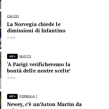
CALCIO
La Norvegia chiede le
dimissioni di Infantino
2 ore
laR+
NUOTO
‘A Parigi verificheremo la
bontà delle nostre scelte’
3 ore
laR+
FORMULA 1
Newey, c’è un’Aston Martin da