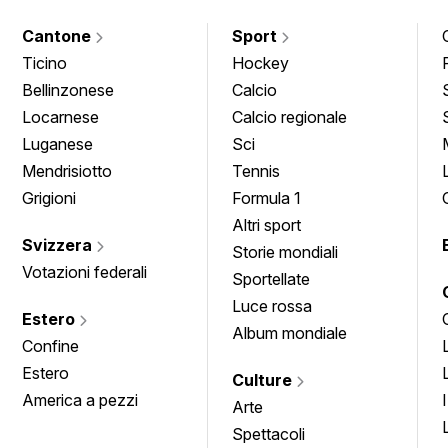
Cantone
Sport
Ticino
Hockey
Bellinzonese
Calcio
Locarnese
Calcio regionale
Luganese
Sci
Mendrisiotto
Tennis
Grigioni
Formula 1
Altri sport
Svizzera
Storie mondiali
Votazioni federali
Sportellate
Luce rossa
Estero
Album mondiale
Confine
Estero
Culture
America a pezzi
Arte
Spettacoli