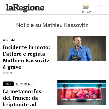
16° - 32°
Notizie su Mathieu Kassovitz
CINEMA
Incidente in moto:
l'attore e regista
Mathieu Kassovitz
è grave
2 anni
laR+
COMMENTO
La metamorfosi
del franco: da
kriptonite ad