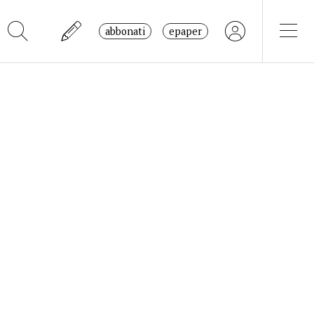
abbonati
epaper