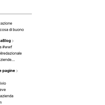
cazione
Tombola
cosa di buono
Fumetto
Vignette
aBlog
Scrivici
ia #wwf
liredazionale
aziende
rmano
e pagine
ivio
reve
 azienda
m