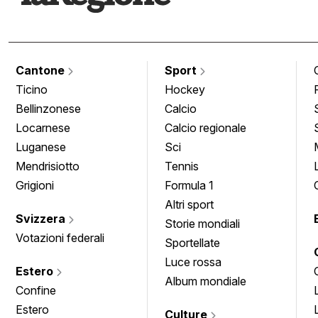
Cantone
Sport
Ticino
Hockey
Bellinzonese
Calcio
Locarnese
Calcio regionale
Luganese
Sci
Mendrisiotto
Tennis
Grigioni
Formula 1
Altri sport
Svizzera
Storie mondiali
Votazioni federali
Sportellate
Luce rossa
Estero
Album mondiale
Confine
Estero
Culture