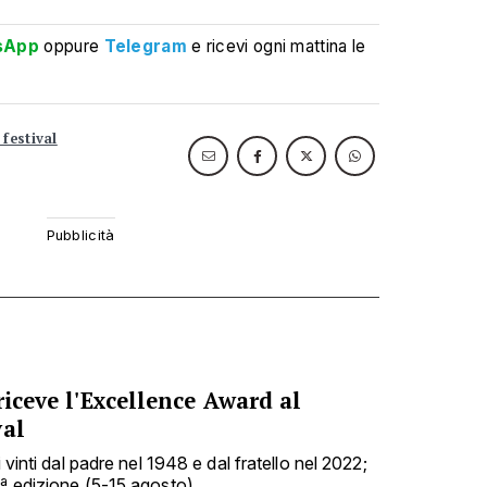
sApp
oppure
Telegram
e ricevi ogni mattina le
 festival
riceve l'Excellence Award al
val
i vinti dal padre nel 1948 e dal fratello nel 2022;
9ª edizione (5-15 agosto)