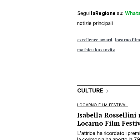
Segui
laRegione
su:
What
notizie principali
excellence award
locarno film
mathieu kassovitz
CULTURE
LOCARNO FILM FESTIVAL
Isabella Rossellini 
Locarno Film Festi
L'attrice ha ricordato i prem
la cerimonia ha aperto la 7