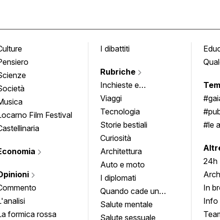
Culture
I dibattiti
Edu
Pensiero
Qual
Rubriche
Scienze
Inchieste e
Tem
Società
approfondimenti
Viaggi
#ga
Musica
Tecnologia
#pub
Locarno Film Festival
Storie bestiali
#le 
Castellinaria
Curiosità
info
Altr
Economia
Architettura
24h
Auto e moto
Opinioni
Arch
I diplomati
Commento
In b
Quando cade un
L'analisi
Info
quadro
Salute mentale
La formica rossa
Tea
Salute sessuale