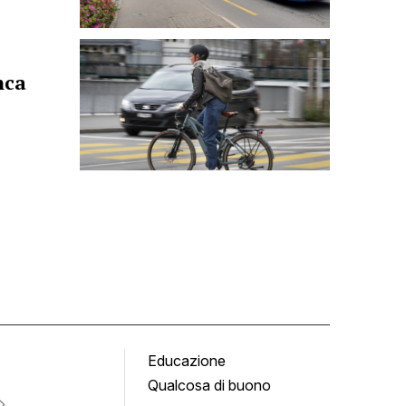
nca
Educazione
Tomb
Qualcosa di buono
Fumet