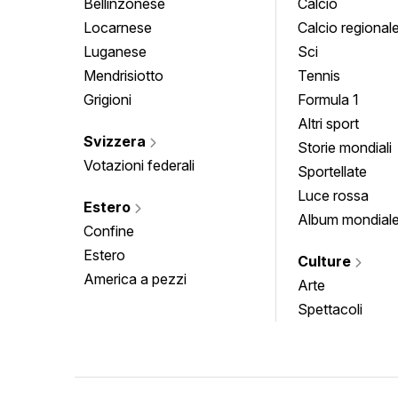
Bellinzonese
Calcio
Locarnese
Calcio regional
Luganese
Sci
Mendrisiotto
Tennis
Grigioni
Formula 1
Altri sport
Svizzera
Storie mondiali
Votazioni federali
Sportellate
Luce rossa
Estero
Album mondial
Confine
Estero
Culture
America a pezzi
Arte
Spettacoli