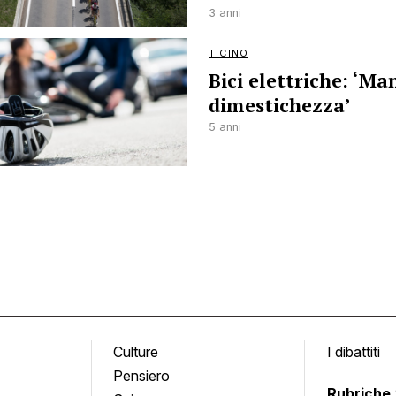
3 anni
TICINO
Bici elettriche: ‘Ma
dimestichezza’
5 anni
Culture
I dibattiti
Pensiero
Rubriche