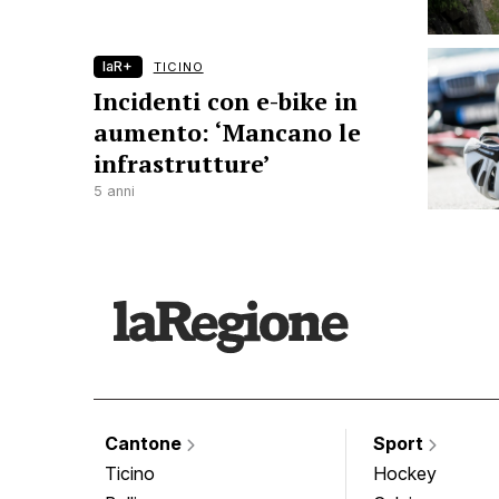
laR+
TICINO
Incidenti con e-bike in
aumento: ‘Mancano le
infrastrutture’
5 anni
Cantone
Sport
Ticino
Hockey