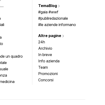
Vigne
e
TemaBlog
Scrivi
imenti
#gaia #wwf
a
#publiredazionale
ali
#le aziende informano
Altre pagine
a
24h
to
Archivio
In breve
de un quadro
Info azienda
tale
Team
suale
Promozioni
enza
Concorsi
medicina