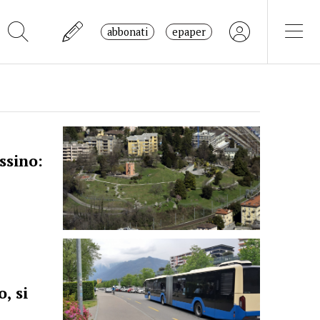
abbonati
epaper
ssino:
, si