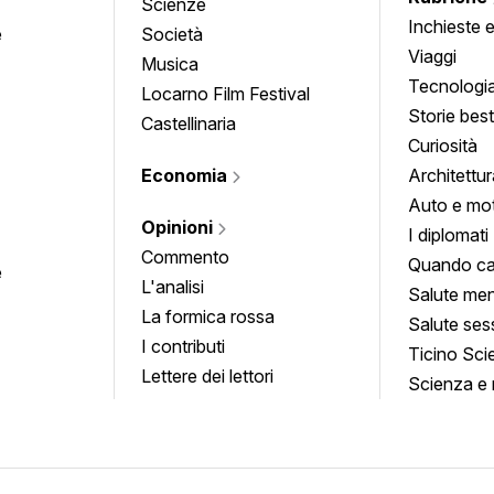
Scienze
Inchieste 
e
Società
approfond
Viaggi
Musica
Tecnologi
Locarno Film Festival
Storie besti
Castellinaria
Curiosità
Economia
Architettur
Auto e mo
Opinioni
I diplomati
Commento
Quando ca
e
L'analisi
Salute men
La formica rossa
Salute ses
I contributi
Ticino Sci
Lettere dei lettori
Scienza e 