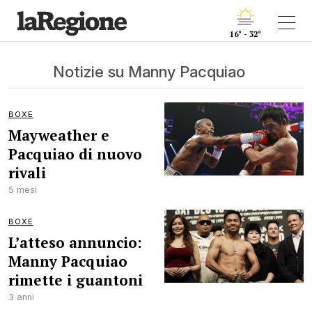
16° - 32°
Notizie su Manny Pacquiao
BOXE
Mayweather e
Pacquiao di nuovo
rivali
5 mesi
BOXE
L’atteso annuncio:
Manny Pacquiao
rimette i guantoni
3 anni