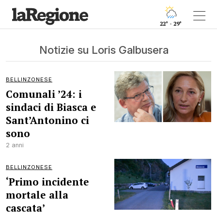
22° - 29°
Notizie su Loris Galbusera
BELLINZONESE
Comunali ’24: i
sindaci di Biasca e
Sant’Antonino ci
sono
2 anni
BELLINZONESE
‘Primo incidente
mortale alla
cascata’