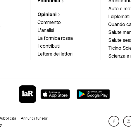
Economia
Architettur
Auto e mo
Opinioni
I diplomati
Commento
Quando ca
e
L'analisi
Salute men
La formica rossa
Salute ses
I contributi
Ticino Sci
Lettere dei lettori
Scienza e 
Pubblicità
Annunci funebri
cy