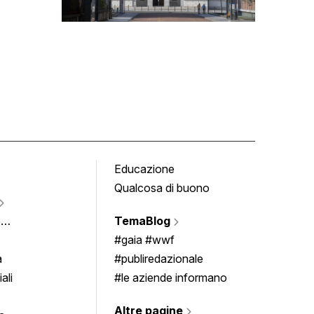
Educazione
Tomb
Qualcosa di buono
Fumet
Vigne
e
TemaBlog
Scrivi
imenti
#gaia #wwf
a
#publiredazionale
ali
#le aziende informano
Altre pagine