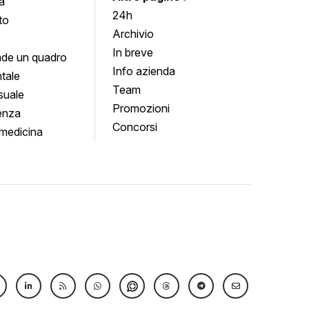
a
24h
to
Archivio
In breve
de un quadro
Info azienda
tale
Team
suale
Promozioni
enza
Concorsi
medicina