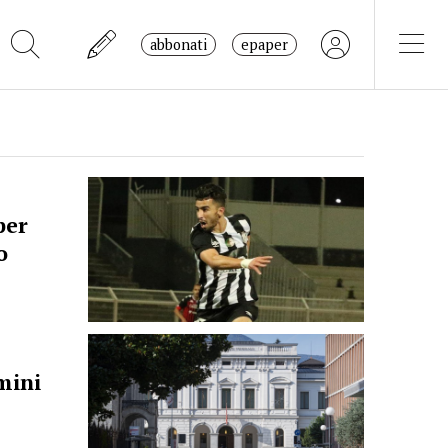
abbonati
epaper
per
o
mini