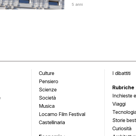
5 anni
Culture
I dibattiti
Pensiero
Rubriche
Scienze
Inchieste 
e
Società
approfond
Viaggi
Musica
Tecnologi
Locarno Film Festival
Storie besti
Castellinaria
Curiosità