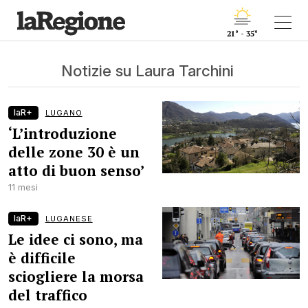
21° - 35°
Notizie su Laura Tarchini
laR+
LUGANO
‘L’introduzione
delle zone 30 è un
atto di buon senso’
11 mesi
laR+
LUGANESE
Le idee ci sono, ma
è difficile
sciogliere la morsa
del traffico