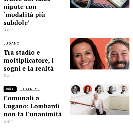
nipote con
‘modalità più
subdole’
3 anni
LUGANO
Tra stadio e
moltiplicatore, i
sogni e la realtà
5 anni
laR+
LUGANESE
Comunali a
Lugano: Lombardi
non fa l'unanimità
5 anni