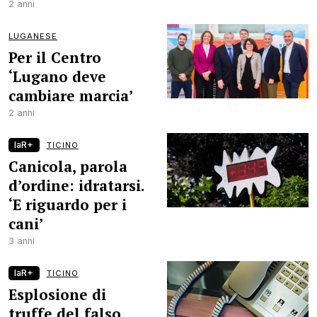
2 anni
LUGANESE
Per il Centro
‘Lugano deve
cambiare marcia’
2 anni
laR+
TICINO
Canicola, parola
d’ordine: idratarsi.
‘E riguardo per i
cani’
3 anni
laR+
TICINO
Esplosione di
truffe del falso