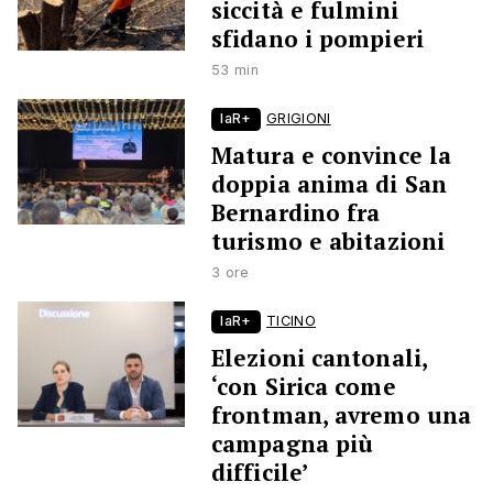
siccità e fulmini
sfidano i pompieri
53 min
laR+
GRIGIONI
Matura e convince la
doppia anima di San
Bernardino fra
turismo e abitazioni
3 ore
laR+
TICINO
Elezioni cantonali,
‘con Sirica come
frontman, avremo una
campagna più
difficile’