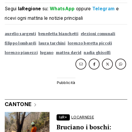
Segui
laRegione
su:
WhatsApp
oppure
Telegram
e
ricevi ogni mattina le notizie principali
aurelio sargenti
benedetta bianchetti
elezioni comunali
filippo lombardi
laura tarchini
lorenzo beretta piccoli
lorenzo pianezzi
lugano
mattea david
nadia ghisolfi
CANTONE
laR+
LOCARNESE
Bruciano i boschi: