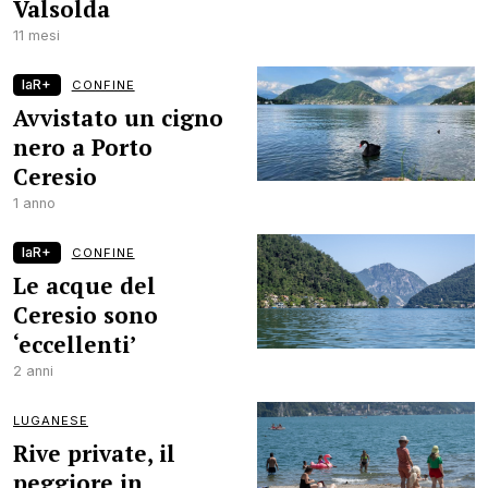
Valsolda
11 mesi
laR+
CONFINE
Avvistato un cigno
nero a Porto
Ceresio
1 anno
laR+
CONFINE
Le acque del
Ceresio sono
‘eccellenti’
2 anni
LUGANESE
Rive private, il
peggiore in