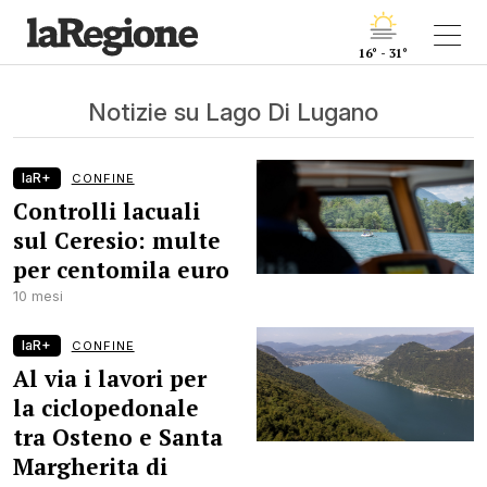
16° - 31°
Notizie su Lago Di Lugano
laR+
CONFINE
Controlli lacuali
sul Ceresio: multe
per centomila euro
10 mesi
laR+
CONFINE
Al via i lavori per
la ciclopedonale
tra Osteno e Santa
Margherita di