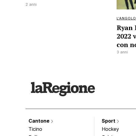
2 anni
L'ANGOLO
Ryan 
2022 v
con no
3 anni
Cantone
Sport
Ticino
Hockey