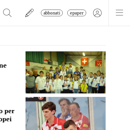
abbonati
epaper
ne
o per
opei