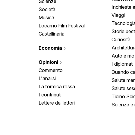
Scienze
Inchieste 
e
Società
approfond
Viaggi
Musica
Tecnologi
Locarno Film Festival
Storie besti
Castellinaria
Curiosità
Architettur
Economia
Auto e mo
Opinioni
I diplomati
Commento
Quando ca
e
L'analisi
Salute men
La formica rossa
Salute ses
I contributi
Ticino Sci
Lettere dei lettori
Scienza e 