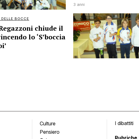
3 anni
 DELLE BOCCE
Regazzoni chiude il
incendo lo ‘S’boccia
i’
I dibattiti
Culture
Pensiero
Rubriche