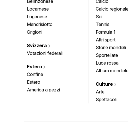
Bellinzonese
Calcio
Locarnese
Calcio regional
Luganese
Sci
Mendrisiotto
Tennis
Grigioni
Formula 1
Altri sport
Svizzera
Storie mondiali
Votazioni federali
Sportellate
Luce rossa
Estero
Album mondial
Confine
Estero
Culture
America a pezzi
Arte
Spettacoli