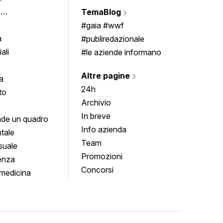
Vigne
e
TemaBlog
Scrivi
imenti
#gaia #wwf
a
#publiredazionale
ali
#le aziende informano
Altre pagine
a
24h
to
Archivio
In breve
de un quadro
Info azienda
tale
Team
suale
Promozioni
enza
Concorsi
medicina