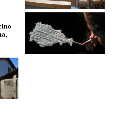
cino
na,