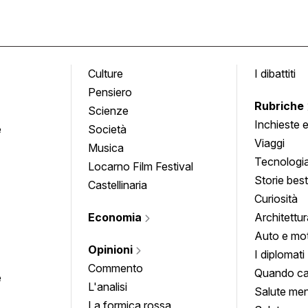
Culture
I dibattiti
Pensiero
Rubriche
Scienze
Inchieste 
e
Società
approfond
Viaggi
Musica
Tecnologi
Locarno Film Festival
Storie besti
Castellinaria
Curiosità
Economia
Architettur
Auto e mo
Opinioni
I diplomati
Commento
Quando ca
e
L'analisi
Salute men
La formica rossa