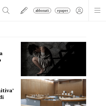
abbonati
epaper
na
o
itiva’
di