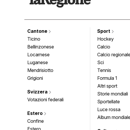
Cantone
Sport
Ticino
Hockey
Bellinzonese
Calcio
Locarnese
Calcio regional
Luganese
Sci
Mendrisiotto
Tennis
Grigioni
Formula 1
Altri sport
Svizzera
Storie mondiali
Votazioni federali
Sportellate
Luce rossa
Estero
Album mondial
Confine
Estero