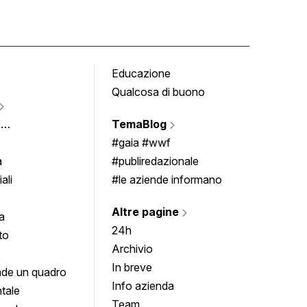
Educazione
Tomb
Qualcosa di buono
Fumet
Vigne
e
TemaBlog
Scrivi
imenti
#gaia #wwf
a
#publiredazionale
ali
#le aziende informano
Altre pagine
a
24h
to
Archivio
In breve
de un quadro
Info azienda
tale
Team