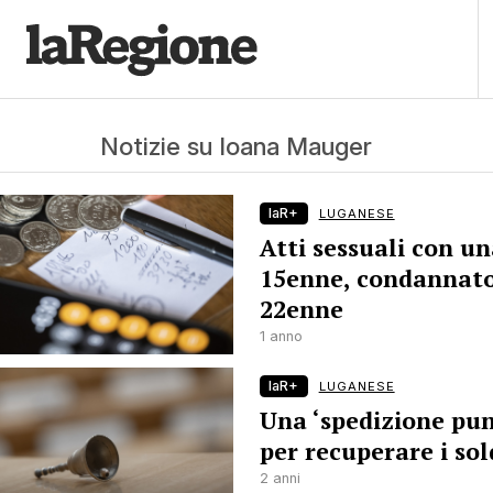
Notizie su Ioana Mauger
laR+
LUGANESE
Atti sessuali con u
15enne, condannat
22enne
1 anno
laR+
LUGANESE
Una ‘spedizione pun
per recuperare i sol
2 anni