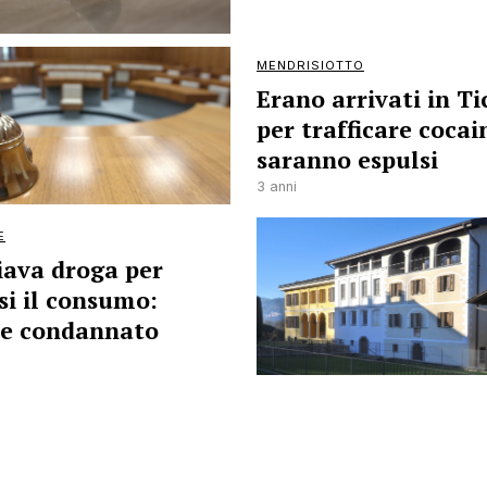
MENDRISIOTTO
Erano arrivati in Ti
per trafficare cocai
saranno espulsi
3 anni
E
iava droga per
si il consumo:
e condannato