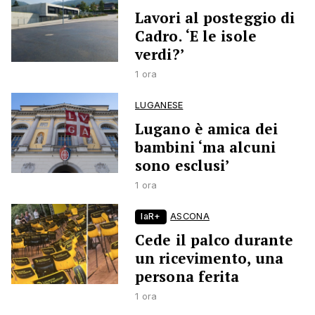
Lavori al posteggio di
Cadro. ‘E le isole
verdi?’
1 ora
LUGANESE
Lugano è amica dei
bambini ‘ma alcuni
sono esclusi’
1 ora
laR+
ASCONA
Cede il palco durante
un ricevimento, una
persona ferita
1 ora