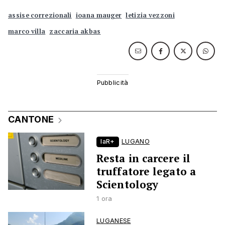
assise correzionali
ioana mauger
letizia vezzoni
marco villa
zaccaria akbas
CANTONE
laR+
LUGANO
Resta in carcere il
truffatore legato a
Scientology
1 ora
LUGANESE