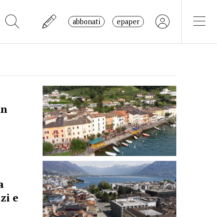
abbonati
epaper
in
a
zi e