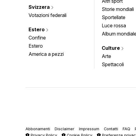
Altri sport
Svizzera
Storie mondiali
Votazioni federali
Sportellate
Luce rossa
Estero
Album mondial
Confine
Estero
Culture
America a pezzi
Arte
Spettacoli
Abbonamenti
Disclaimer
Impressum
Contatti
FAQ
Privacy Policy
Cookie Policy
Preferenze priva