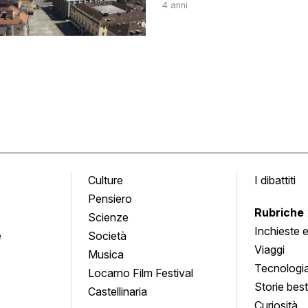
4 anni
Culture
I dibattiti
Pensiero
Rubriche
Scienze
Inchieste 
e
Società
approfond
Viaggi
Musica
Tecnologi
Locarno Film Festival
Storie besti
Castellinaria
Curiosità