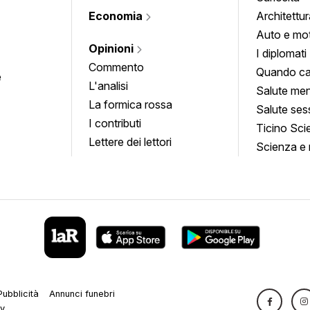
Economia
Architettur
Auto e mo
Opinioni
I diplomati
Commento
Quando ca
e
L'analisi
Salute men
La formica rossa
Salute ses
I contributi
Ticino Sci
Lettere dei lettori
Scienza e 
Pubblicità
Annunci funebri
cy