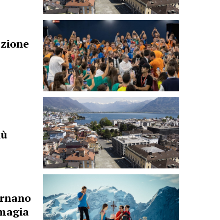
azione
iù
tornano
emagia