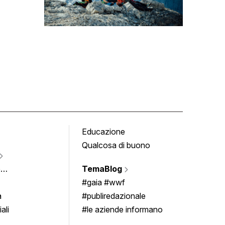
Educazione
Tomb
Qualcosa di buono
Fumet
Vigne
e
TemaBlog
Scrivi
imenti
#gaia #wwf
a
#publiredazionale
ali
#le aziende informano