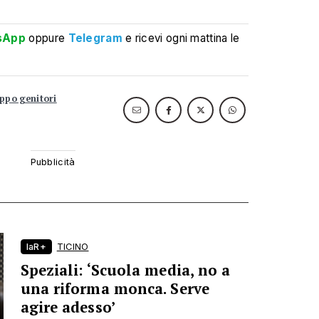
sApp
oppure
Telegram
e ricevi ogni mattina le
ppo genitori
laR+
TICINO
Speziali: ‘Scuola media, no a
una riforma monca. Serve
agire adesso’