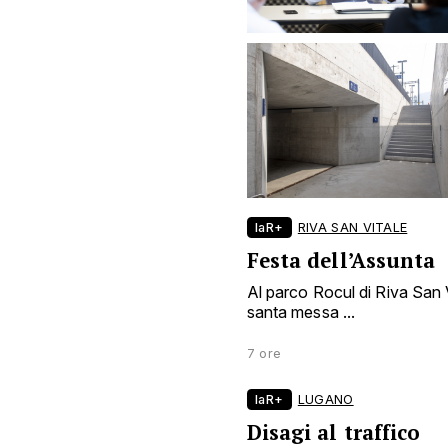
laR+
RIVA SAN VITALE
Festa dell’Assunta
Al parco Rocul di Riva San Vi
santa messa ...
7 ore
laR+
LUGANO
Disagi al traffico