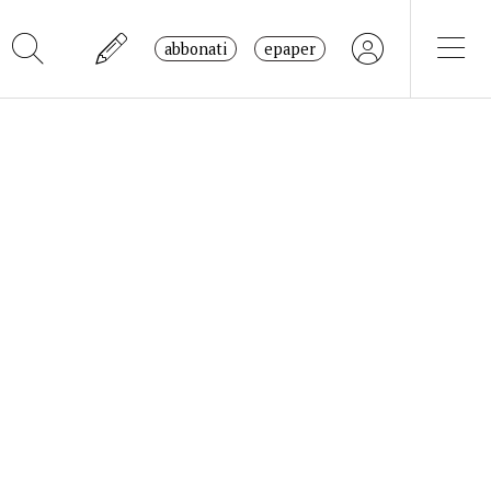
abbonati
epaper