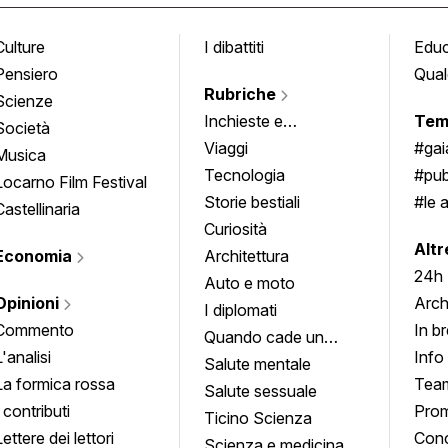
Culture
I dibattiti
Edu
Pensiero
Qual
Rubriche
Scienze
Inchieste e
Tem
Società
approfondimenti
Viaggi
#ga
Musica
Tecnologia
#pub
Locarno Film Festival
Storie bestiali
#le 
Castellinaria
Curiosità
info
Altr
Economia
Architettura
24h
Auto e moto
Opinioni
Arch
I diplomati
Commento
In b
Quando cade un
L'analisi
Info
quadro
Salute mentale
La formica rossa
Tea
Salute sessuale
I contributi
Prom
Ticino Scienza
Lettere dei lettori
Conc
Scienza e medicina