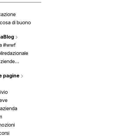
cazione
Tombola
cosa di buono
Fumetto
Vignette
aBlog
Scrivici
ia #wwf
liredazionale
aziende
rmano
e pagine
ivio
reve
 azienda
m
ozioni
orsi