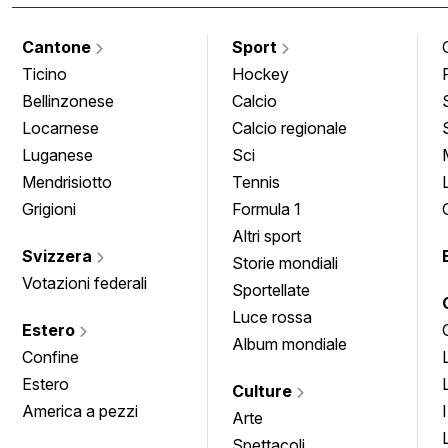
Cantone
Sport
Ticino
Hockey
Bellinzonese
Calcio
Locarnese
Calcio regionale
Luganese
Sci
Mendrisiotto
Tennis
Grigioni
Formula 1
Altri sport
Svizzera
Storie mondiali
Votazioni federali
Sportellate
Luce rossa
Estero
Album mondiale
Confine
Estero
Culture
America a pezzi
Arte
Spettacoli