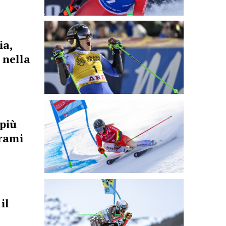
ia,
 nella
più
rami
il