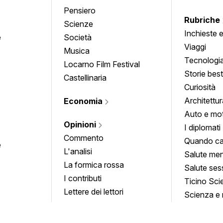
Pensiero
Rubriche
Scienze
Inchieste 
e
Società
approfond
Viaggi
Musica
Tecnologi
Locarno Film Festival
Storie besti
Castellinaria
Curiosità
Architettur
Economia
Auto e mo
Opinioni
I diplomati
Commento
Quando ca
e
L'analisi
Salute men
La formica rossa
Salute ses
I contributi
Ticino Sci
Lettere dei lettori
Scienza e 