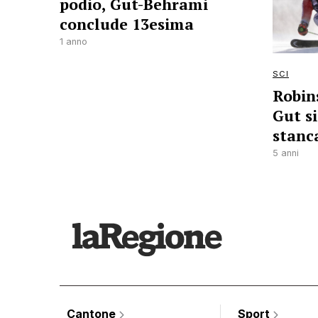
podio, Gut-Behrami
conclude 13esima
1 anno
SCI
Robins
Gut si
stanc
5 anni
Cantone
Sport