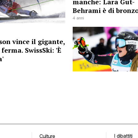
manche: Lara Gut-
Behrami è di bronz
4 anni
on vince il gigante,
 ferma. SwissSki: 'È
a'
I dibattiti
Culture