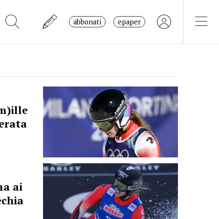
abbonati
epaper
m)ille
erata
ma ai
echia