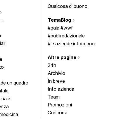
Qualcosa di buono
Fumet
Vigne
e
TemaBlog
Scrivi
imenti
#gaia #wwf
a
#publiredazionale
ali
#le aziende informano
Altre pagine
a
24h
to
Archivio
In breve
de un quadro
Info azienda
tale
Team
suale
Promozioni
enza
Concorsi
medicina