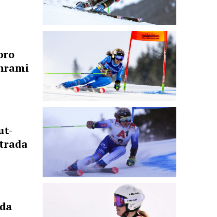
oro
ehrami
ut-
strada
nda