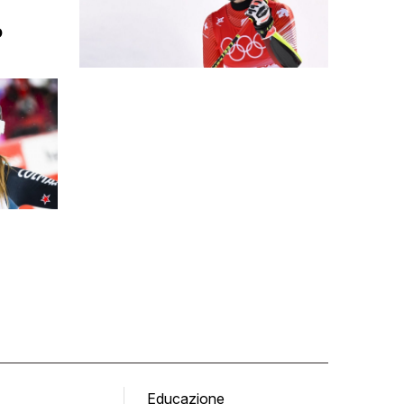
o
Educazione
Tomb