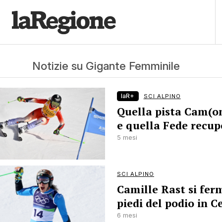
Notizie su Gigante Femminile
laR+
SCI ALPINO
Quella pista Cam(o
e quella Fede recup
5 mesi
SCI ALPINO
Camille Rast si fer
piedi del podio in C
6 mesi