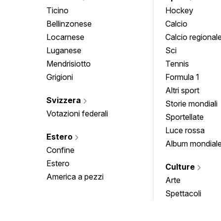
Ticino
Hockey
Bellinzonese
Calcio
Locarnese
Calcio regional
Luganese
Sci
Mendrisiotto
Tennis
Grigioni
Formula 1
Altri sport
Svizzera
Storie mondiali
Votazioni federali
Sportellate
Luce rossa
Estero
Album mondial
Confine
Estero
Culture
America a pezzi
Arte
Spettacoli