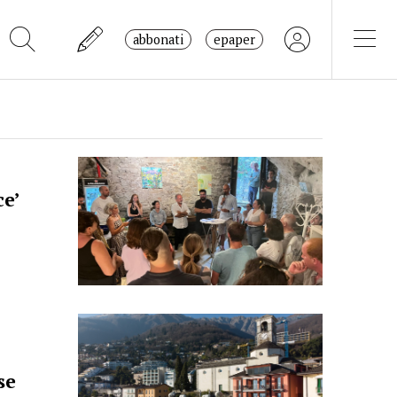
abbonati
epaper
ce’
se