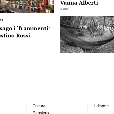
Vanna Alberti
3 anni
SE
ssago i ‘frammenti’
ostino Rossi
Culture
I dibattiti
Pensiero