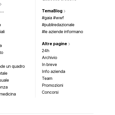
Vigne
e
TemaBlog
Scrivi
imenti
#gaia #wwf
a
#publiredazionale
ali
#le aziende informano
Altre pagine
a
24h
to
Archivio
In breve
de un quadro
Info azienda
tale
Team
suale
Promozioni
enza
Concorsi
medicina