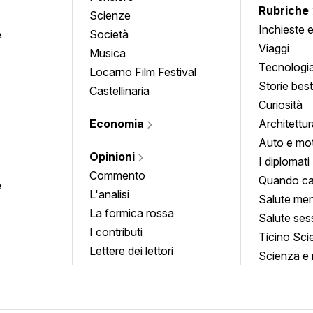
Rubriche
Scienze
Inchieste 
e
Società
approfond
Viaggi
Musica
Tecnologi
Locarno Film Festival
Storie besti
Castellinaria
Curiosità
Economia
Architettur
Auto e mo
Opinioni
I diplomati
Commento
Quando ca
e
L'analisi
Salute men
La formica rossa
Salute ses
I contributi
Ticino Sci
Lettere dei lettori
Scienza e 