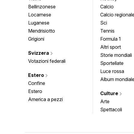
Bellinzonese
Calcio
Locarnese
Calcio regional
Luganese
Sci
Mendrisiotto
Tennis
Grigioni
Formula 1
Altri sport
Svizzera
Storie mondiali
Votazioni federali
Sportellate
Luce rossa
Estero
Album mondial
Confine
Estero
Culture
America a pezzi
Arte
Spettacoli