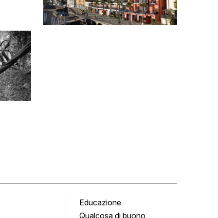
Educazione
Tomb
Qualcosa di buono
Fumet