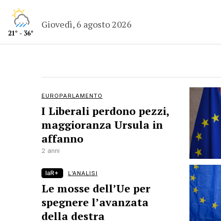
Giovedì, 6 agosto 2026
21° - 36°
EUROPARLAMENTO
I Liberali perdono pezzi,
maggioranza Ursula in
affanno
2 anni
laR+
L’ANALISI
Le mosse dell’Ue per
spegnere l’avanzata
della destra