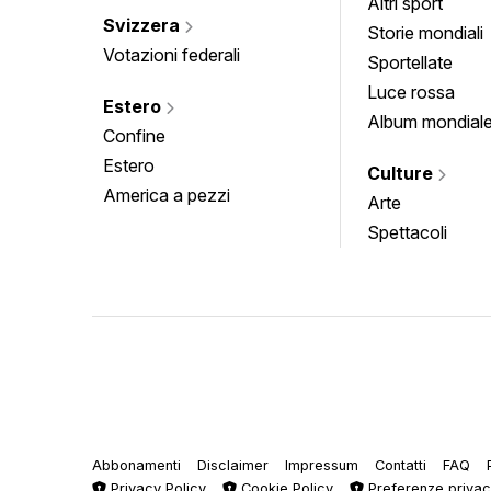
Altri sport
Svizzera
Storie mondiali
Votazioni federali
Sportellate
Luce rossa
Estero
Album mondial
Confine
Estero
Culture
America a pezzi
Arte
Spettacoli
Abbonamenti
Disclaimer
Impressum
Contatti
FAQ
Privacy Policy
Cookie Policy
Preferenze priva