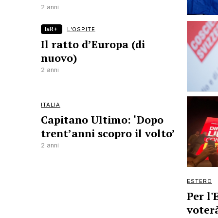
2 anni
laR+
L’OSPITE
Il ratto d’Europa (di
nuovo)
2 anni
ITALIA
Capitano Ultimo: ‘Dopo
trent’anni scopro il volto’
2 anni
ESTERO
Per l
voterà