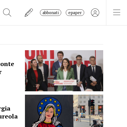
abbonati
epaper
ronte
r
rgia
ureola