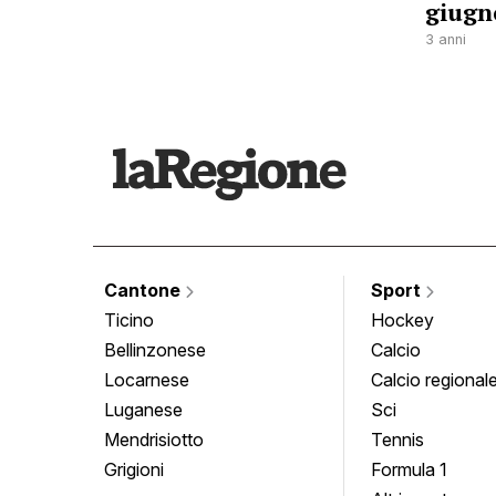
giugn
3 anni
Cantone
Sport
Ticino
Hockey
Bellinzonese
Calcio
Locarnese
Calcio regional
Luganese
Sci
Mendrisiotto
Tennis
Grigioni
Formula 1