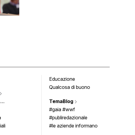
Educazione
Tomb
Qualcosa di buono
Fumet
Vigne
e
TemaBlog
Scrivi
imenti
#gaia #wwf
a
#publiredazionale
ali
#le aziende informano