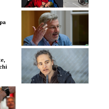
opa
e,
chi