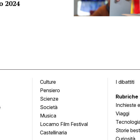
o 2024
Culture
I dibattiti
Pensiero
Rubriche
Scienze
Inchieste 
e
Società
approfond
Viaggi
Musica
Tecnologi
Locarno Film Festival
Storie besti
Castellinaria
Curiosità