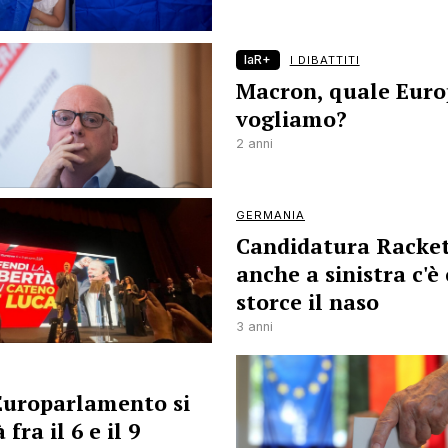
laR+
I DIBATTITI
Macron, quale Eur
vogliamo?
2 anni
GERMANIA
Candidatura Racket
anche a sinistra c'è 
storce il naso
3 anni
'Europarlamento si
 fra il 6 e il 9