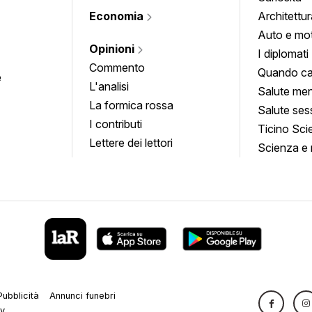
Economia
Architettur
Auto e mo
Opinioni
I diplomati
Commento
Quando ca
e
L'analisi
Salute men
La formica rossa
Salute ses
I contributi
Ticino Sci
Lettere dei lettori
Scienza e 
Pubblicità
Annunci funebri
cy