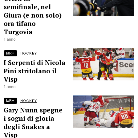
semifinale, nel
Giura (e non solo)
ora tifano
Turgovia
1 anno
laR+
HOCKEY
I Serpenti di Nicola
Pini stritolano il
Visp
1 anno
laR+
HOCKEY
Gary Nunn spegne
i sogni di gloria
degli Snakes a
Visp