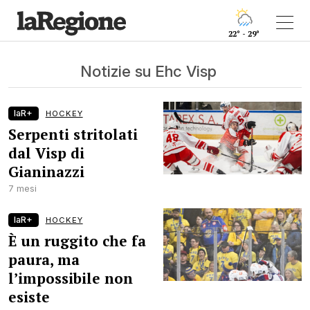
22° - 29°
Notizie su Ehc Visp
laR+
HOCKEY
Serpenti stritolati
dal Visp di
Gianinazzi
7 mesi
laR+
HOCKEY
È un ruggito che fa
paura, ma
l’impossibile non
esiste