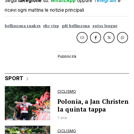
Segui
laRegione
su:
WhatsApp
oppure
Telegram
e
ricevi ogni mattina le notizie principali
bellinzona snakes
ehc visp
gdt bellinzona
swiss league
SPORT
CICLISMO
Polonia, a Jan Christen
la quinta tappa
1 ora
CICLISMO