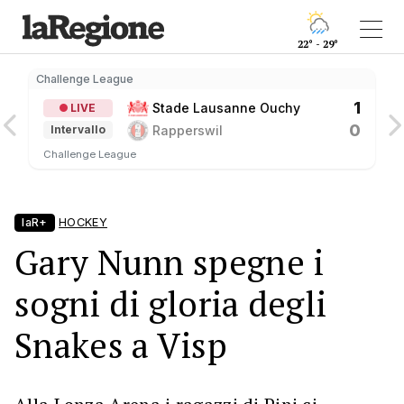
22° - 29°
Challenge League
C
1
Stade Lausanne Ouchy
LIVE
0
Rapperswil
Intervallo
Challenge League
laR+
HOCKEY
Gary Nunn spegne i
sogni di gloria degli
Snakes a Visp