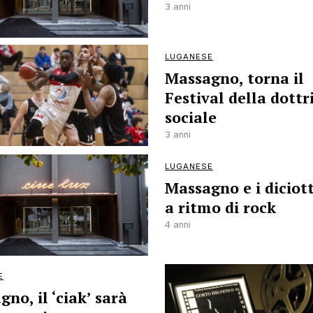
3 anni
LUGANESE
Massagno, torna il
Festival della dottr
sociale
3 anni
LUGANESE
Massagno e i diciot
a ritmo di rock
4 anni
E
no, il ‘ciak’ sarà