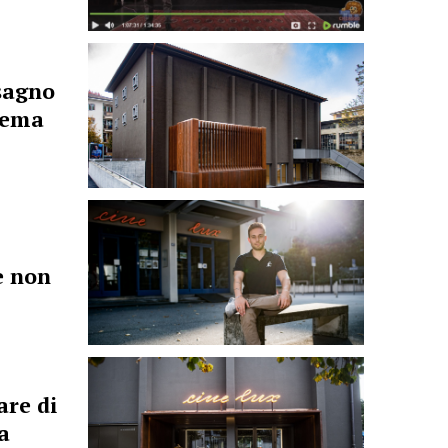
sagno
nema
e non
are di
a