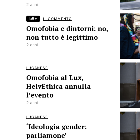
2 anni
laR+
IL COMMENTO
Omofobia e dintorni: no,
non tutto è legittimo
2 anni
LUGANESE
Omofobia al Lux,
HelvEthica annulla
l’evento
2 anni
LUGANESE
‘Ideologia gender:
parliamone’