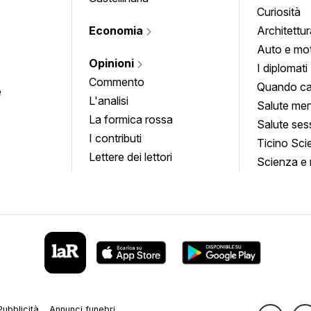
Curiosità
Economia
Architettur
Auto e mo
Opinioni
I diplomati
Commento
Quando ca
e
L'analisi
Salute men
La formica rossa
Salute ses
I contributi
Ticino Sci
Lettere dei lettori
Scienza e 
Pubblicità
Annunci funebri