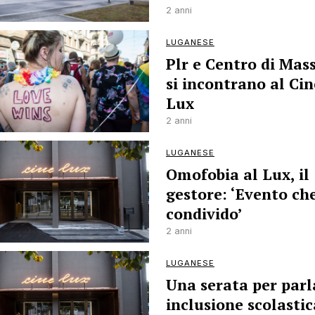
2 anni
LUGANESE
Plr e Centro di Mas
si incontrano al Ci
Lux
2 anni
LUGANESE
Omofobia al Lux, il
gestore: ‘Evento ch
condivido’
2 anni
LUGANESE
Una serata per parl
inclusione scolastic