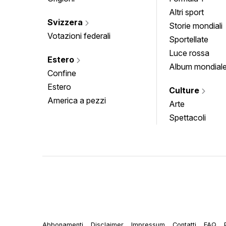
Altri sport
Svizzera
Storie mondiali
Votazioni federali
Sportellate
Luce rossa
Estero
Album mondial
Confine
Estero
Culture
America a pezzi
Arte
Spettacoli
Abbonamenti
Disclaimer
Impressum
Contatti
FAQ