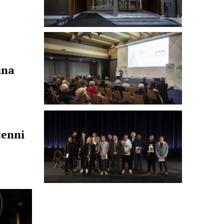
ina
tenni