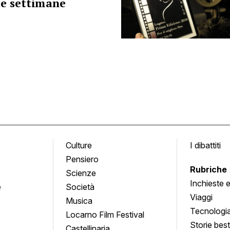
ue settimane
Culture
I dibattiti
Pensiero
Rubriche
Scienze
Inchieste 
e
Società
approfond
Viaggi
Musica
Tecnologi
Locarno Film Festival
Storie besti
Castellinaria