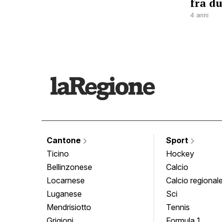
fra d
4 anni
Cantone
Sport
Ticino
Hockey
Bellinzonese
Calcio
Locarnese
Calcio regional
Luganese
Sci
Mendrisiotto
Tennis
Grigioni
Formula 1