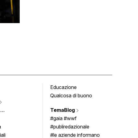
Educazione
Tomb
Qualcosa di buono
Fumet
Vigne
e
TemaBlog
Scrivi
imenti
#gaia #wwf
a
#publiredazionale
ali
#le aziende informano