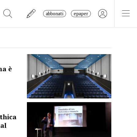
abbonati
epaper
ma è
Ethica
 al