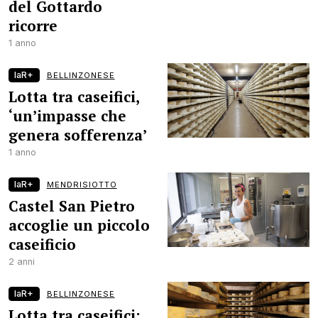
del Gottardo
ricorre
1 anno
laR+
BELLINZONESE
Lotta tra caseifici,
‘un’impasse che
genera sofferenza’
1 anno
laR+
MENDRISIOTTO
Castel San Pietro
accoglie un piccolo
caseificio
2 anni
laR+
BELLINZONESE
Lotta tra caseifici: