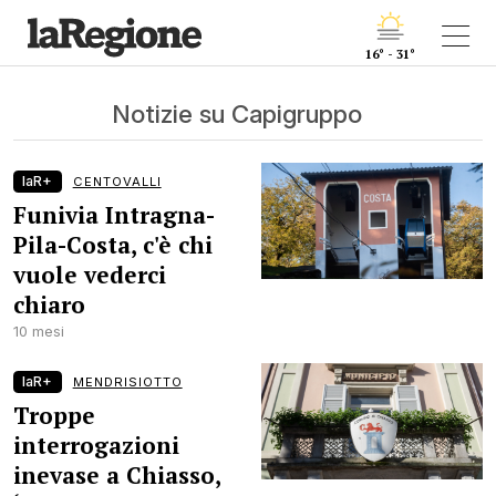
16° - 31°
Notizie su Capigruppo
laR+
CENTOVALLI
Funivia Intragna-
Pila-Costa, c'è chi
vuole vederci
chiaro
10 mesi
laR+
MENDRISIOTTO
Troppe
interrogazioni
inevase a Chiasso,