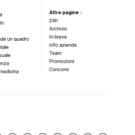
Altre pagine
a
24h
to
Archivio
In breve
de un quadro
Info azienda
tale
Team
suale
Promozioni
enza
Concorsi
medicina