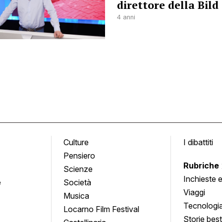
direttore della Bild
4 anni
Culture
I dibattiti
Pensiero
Rubriche
Scienze
Inchieste 
e
Società
approfond
Viaggi
Musica
Tecnologi
Locarno Film Festival
Storie besti