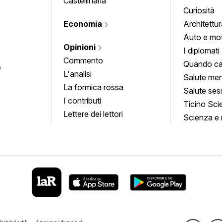
Castellinaria
Curiosità
Economia
Architettur
Auto e mo
Opinioni
I diplomati
Commento
Quando ca
e
L'analisi
Salute men
La formica rossa
Salute ses
I contributi
Ticino Sci
Lettere dei lettori
Scienza e 