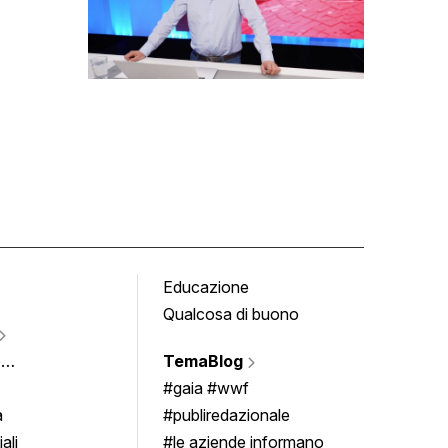
Educazione
Tomb
Qualcosa di buono
Fumet
Vigne
e
TemaBlog
Scrivi
imenti
#gaia #wwf
a
#publiredazionale
ali
#le aziende informano