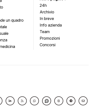
a
24h
to
Archivio
In breve
de un quadro
Info azienda
tale
Team
suale
Promozioni
enza
Concorsi
medicina