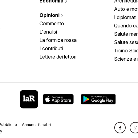
Economia
Architettur
Auto e mo
Opinioni
I diplomati
Commento
Quando ca
e
L'analisi
Salute men
La formica rossa
Salute ses
I contributi
Ticino Sci
Lettere dei lettori
Scienza e 
Pubblicità
Annunci funebri
cy