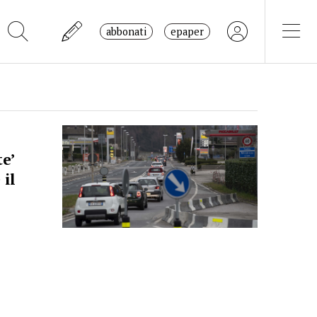
abbonati
epaper
te’
 il