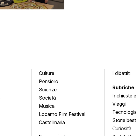
Culture
I dibattiti
Pensiero
Rubriche
Scienze
Inchieste 
e
Società
approfond
Viaggi
Musica
Tecnologi
Locarno Film Festival
Storie besti
Castellinaria
Curiosità