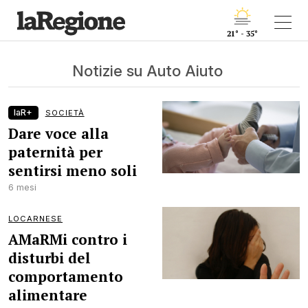
21° - 35°
Notizie su Auto Aiuto
laR+
SOCIETÀ
Dare voce alla
paternità per
sentirsi meno soli
6 mesi
LOCARNESE
AMaRMi contro i
disturbi del
comportamento
alimentare