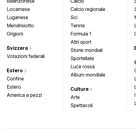
Bellinzonese
Calcio
Locarnese
Calcio regionale
Luganese
Sci
Mendrisiotto
Tennis
Grigioni
Formula 1
Altri sport
Svizzera
Storie mondiali
Votazioni federali
Sportellate
Luce rossa
Estero
Album mondiale
Confine
Estero
Culture
America a pezzi
Arte
Spettacoli