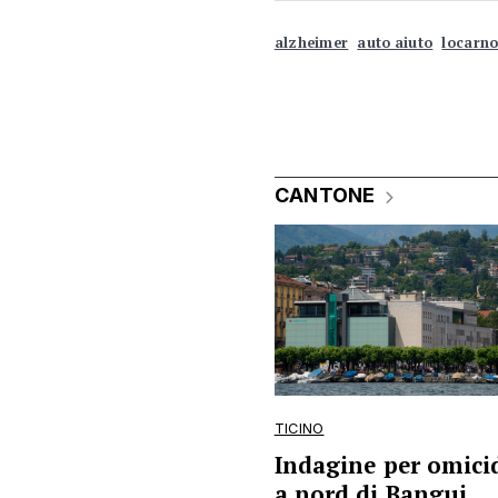
alzheimer
auto aiuto
locarn
CANTONE
TICINO
Indagine per omicid
a nord di Bangui