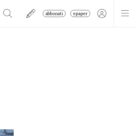
abbonati
epaper