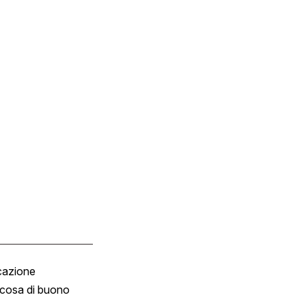
cazione
Tombola
cosa di buono
Fumetto