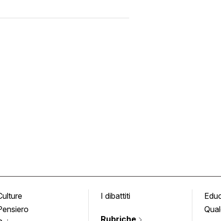
Culture
I dibattiti
Edu
Pensiero
Qual
Rubriche