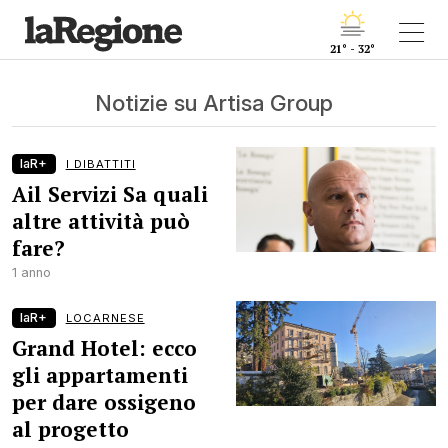
21° - 32°
Notizie su Artisa Group
laR+
I DIBATTITI
Ail Servizi Sa quali
altre attività può
fare?
1 anno
laR+
LOCARNESE
Grand Hotel: ecco
gli appartamenti
per dare ossigeno
al progetto