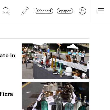
abbonati
epaper
ato in
 Fiera