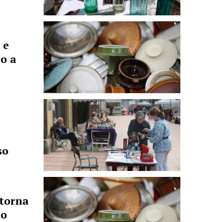
 e
ro a
so
 torna
to