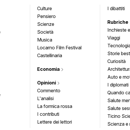
Culture
I dibattiti
Pensiero
Rubriche
Scienze
Inchieste 
e
Società
approfond
Viaggi
Musica
Tecnologi
Locarno Film Festival
Storie besti
Castellinaria
Curiosità
Economia
Architettur
Auto e mo
Opinioni
I diplomati
Commento
Quando ca
e
L'analisi
Salute men
La formica rossa
Salute ses
I contributi
Ticino Sci
Lettere dei lettori
Scienza e 