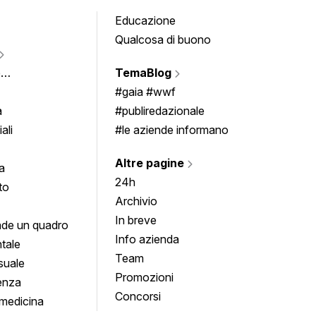
Educazione
Tomb
Qualcosa di buono
Fumet
Vigne
e
TemaBlog
Scrivi
imenti
#gaia #wwf
a
#publiredazionale
ali
#le aziende informano
Altre pagine
a
24h
to
Archivio
In breve
de un quadro
Info azienda
tale
Team
suale
Promozioni
enza
Concorsi
medicina