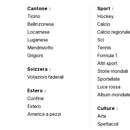
Cantone
Sport
Ticino
Hockey
Bellinzonese
Calcio
Locarnese
Calcio regional
Luganese
Sci
Mendrisiotto
Tennis
Grigioni
Formula 1
Altri sport
Svizzera
Storie mondiali
Votazioni federali
Sportellate
Luce rossa
Estero
Album mondial
Confine
Estero
Culture
America a pezzi
Arte
Spettacoli