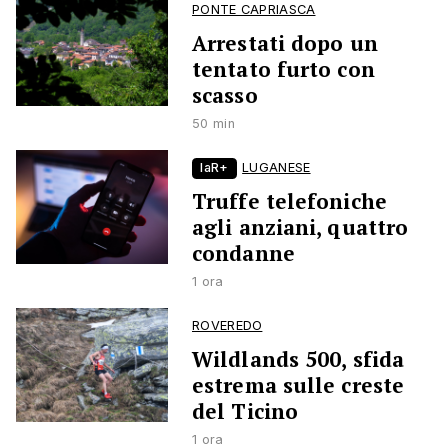
PONTE CAPRIASCA
Arrestati dopo un
tentato furto con
scasso
50 min
laR+
LUGANESE
Truffe telefoniche
agli anziani, quattro
condanne
1 ora
ROVEREDO
Wildlands 500, sfida
estrema sulle creste
del Ticino
1 ora