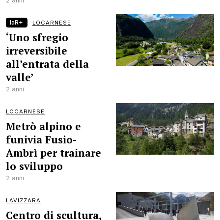
2 anni
laR+
LOCARNESE
‘Uno sfregio
irreversibile
all’entrata della
valle’
2 anni
LOCARNESE
Metrò alpino e
funivia Fusio-
Ambrì per trainare
lo sviluppo
2 anni
LAVIZZARA
Centro di scultura,